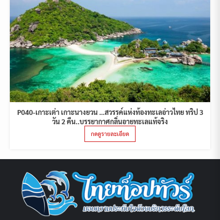
P040-เกาะเต่า เกาะนางยวน …สวรรค์แห่งท้องทะเลอ่าวไทย ทริป 3
วัน 2 คืน..บรรยากาศกลิ่นอายทะเลแท้จริง
กดดูรายละเอียด