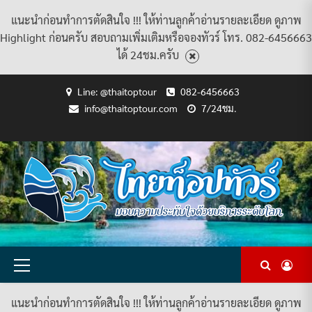
แนะนำก่อนทำการตัดสินใจ !!! ให้ท่านลูกค้าอ่านรายละเอียด ดูภาพ
Highlight ก่อนครับ สอบถามเพิ่มเติมหรือจองทัวร์ โทร. 082-6456663
ได้ 24ชม.ครับ
Skip
Line: @thaitoptour
082-6456663
to
info@thaitoptour.com
7/24ชม.
content
CART
CHECKOUT
CONTACT
HOME
MY
PRIVACY
TERMS
WISHLIST
ดู
บทความ
ยินดี
เกี่ยว
แพ็คเกจ
US
ACCOUNT
POLICY
AND
แพ็คเกจ
ต้อนรับ
กับ
ทัวร์
CONDITIONS
ทัวร์
สู่
เรา
ทั้งหมด
ทั้งหมด
ไทย
ท็อป
ทัวร์
Primary
Menu
แนะนำก่อนทำการตัดสินใจ !!! ให้ท่านลูกค้าอ่านรายละเอียด ดูภาพ