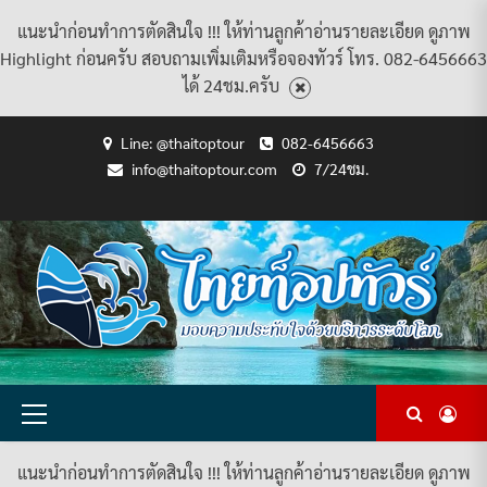
แนะนำก่อนทำการตัดสินใจ !!! ให้ท่านลูกค้าอ่านรายละเอียด ดูภาพ
Highlight ก่อนครับ สอบถามเพิ่มเติมหรือจองทัวร์ โทร. 082-6456663
ได้ 24ชม.ครับ
Skip
Line: @thaitoptour
082-6456663
to
info@thaitoptour.com
7/24ชม.
content
CART
CHECKOUT
CONTACT
HOME
MY
PRIVACY
TERMS
WISHLIST
ดู
บทความ
ยินดี
เกี่ยว
แพ็คเกจ
US
ACCOUNT
POLICY
AND
แพ็คเกจ
ต้อนรับ
กับ
ทัวร์
CONDITIONS
ทัวร์
สู่
เรา
ทั้งหมด
ทั้งหมด
ไทย
ท็อป
ทัวร์
Primary
Menu
แนะนำก่อนทำการตัดสินใจ !!! ให้ท่านลูกค้าอ่านรายละเอียด ดูภาพ