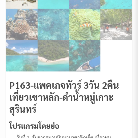
P163-แพคเกจทัวร์ 3วัน 2คืน
เที่ยวเขาหลัก-ดำน้ำหมู่เกาะ
สุรินทร์
โปรแกรมโดยย่อ
วันที่ 1 รับจากสนามบินนานาชาติภูเก็ต เที่ยวชม