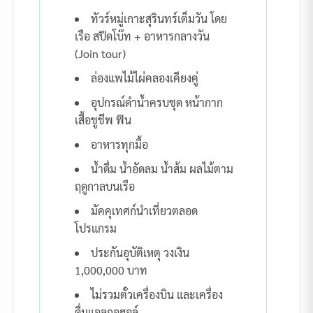
ทัวร์หมู่เกาะสุรินทร์เต็มวัน โดย
เรือ สปีดโบ๊ท + อาหารกลางวัน
(Join tour)
ล่องแพไม้ไผ่คลองเคียงคู่
อุปกรณ์ดำน้ำครบชุด หน้ากาก
เสื้อชูชีพ ฟิน
อาหารทุกมื้อ
น้ำดื่ม น้ำอัดลม น้ำส้ม ผลไม้ตาม
ฤดูกาลบนเรือ
มัคคุเทศก์นำเที่ยวตลอด
โปรแกรม
ประกันอุบัติเหตุ วงเงิน
1,000,000 บาท
ไม่รวมตั๋วเครื่องบิน และเครื่อง
ดื่มแอลกอฮอล์