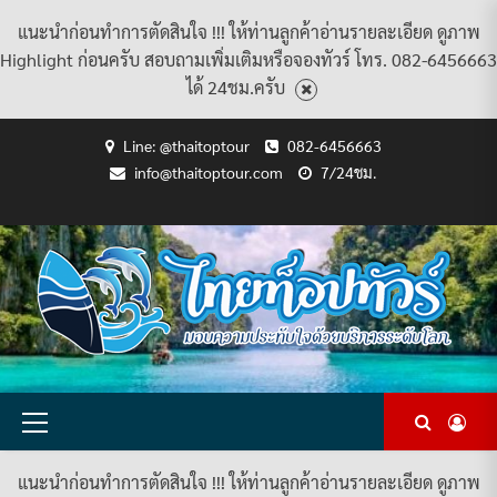
แนะนำก่อนทำการตัดสินใจ !!! ให้ท่านลูกค้าอ่านรายละเอียด ดูภาพ
Highlight ก่อนครับ สอบถามเพิ่มเติมหรือจองทัวร์ โทร. 082-6456663
ได้ 24ชม.ครับ
Skip
Line: @thaitoptour
082-6456663
to
info@thaitoptour.com
7/24ชม.
content
CART
CHECKOUT
CONTACT
HOME
MY
PRIVACY
TERMS
WISHLIST
ดู
บทความ
ยินดี
เกี่ยว
แพ็คเกจ
US
ACCOUNT
POLICY
AND
แพ็คเกจ
ต้อนรับ
กับ
ทัวร์
CONDITIONS
ทัวร์
สู่
เรา
ทั้งหมด
ทั้งหมด
ไทย
ท็อป
ทัวร์
Primary
Menu
แนะนำก่อนทำการตัดสินใจ !!! ให้ท่านลูกค้าอ่านรายละเอียด ดูภาพ