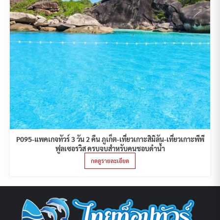
P095-แพคเกจทัวร์ 3 วัน 2 คืน ภูเก็ต-เที่ยวเกาะสิมิลัน-เที่ยวเกาะพีพี
ฟูลเซอรวิส ครบจบสำหรับคนชอบดำน้ำ
กดดูรายละเอียด