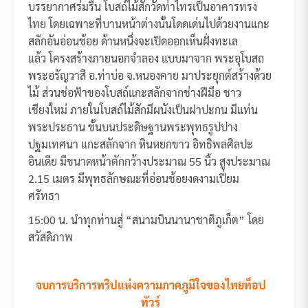
บรรยากาศร่มรื่น โบสถ์ไม้สักวัดท่าไทรเป็นอาคารทรง
ไทย โดยเฉพาะที่บานหน้าต่างนั้นโดดเด่นไปด้วยงานแกะ
สลักอันอ่อนช้อย ด้านหนึ่งจะเปิดออกเห็นฝั่งทะเล
แล้ว โครงสร้างภายนอกจำลอง แบบมาจาก พระอุโบสถ
พระอรัญวาสี อ.ท่าบ่อ จ.หนองคาย มาประยุกต์สร้างด้วย
ไม้ ส่วนช่อฟ้าของโบสถ์แกะสลักจากช่างฝีมือ ชาว
เชียงใหม่ ภายในโบสถ์ไม้สักมีผนังเป็นฝาปะกน มีแท่น
พระประธาน ชั้นบนประดิษฐานพระพุทธรูปปาง
ปฐมเทศนา แกะสลักจาก หินหยกขาว อิทธิพลศิลปะ
อินเดีย มีขนาดหน้าตักกว้างประมาณ 55 นิ้ว สูงประมาณ
2.15 เมตร มีพุทธลักษณะที่อ่อนช้อยงดงามเปี่ยม
ศรัทธา
15:00 น. นำทุกท่านสู่ “สนามบินนานาชาติภูเก็ต” โดย
สวัสดิภาพ
จบการบริการทริปแห่งความภาคภูมิใจของไทยท็อป
ทัวร์