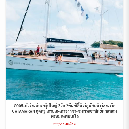
G005-ทัวร์องค์กรกรุ๊ปใหญ่ 3วัน 2คืน ซิตี้ทัวร์ภูเก็ต-ทัวร์ล่องเรือ
CATAMARAN สุดหรู เกาะเฮ-เกาะราชา-ชมพระอาทิตย์ตกแหลม
พรหมเทพบนเรือ
กดดูรายละเอียด