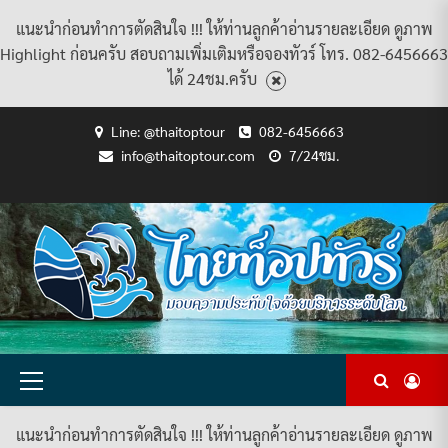
แนะนำก่อนทำการตัดสินใจ !!! ให้ท่านลูกค้าอ่านรายละเอียด ดูภาพ
Highlight ก่อนครับ สอบถามเพิ่มเติมหรือจองทัวร์ โทร. 082-6456663
ได้ 24ชม.ครับ
Skip
Line: @thaitoptour
082-6456663
to
info@thaitoptour.com
7/24ชม.
content
CART
CHECKOUT
CONTACT
HOME
MY
PRIVACY
TERMS
WISHLIST
ดู
บทความ
ยินดี
เกี่ยว
แพ็คเกจ
US
ACCOUNT
POLICY
AND
แพ็คเกจ
ต้อนรับ
กับ
ทัวร์
CONDITIONS
ทัวร์
สู่
เรา
ทั้งหมด
ทั้งหมด
ไทย
ท็อป
ทัวร์
Primary
Menu
แนะนำก่อนทำการตัดสินใจ !!! ให้ท่านลูกค้าอ่านรายละเอียด ดูภาพ