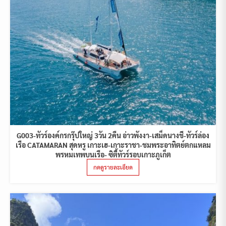
G003-ทัวร์องค์กรกรุ๊ปใหญ่ 3วัน 2คืน อ่าวพังงา-เสม็ดนางชี-ทัวร์ล่อง
เรือ CATAMARAN สุดหรู เกาะเฮ-เกาะราชา-ชมพระอาทิตย์ตกแหลม
พรหมเทพบนเรือ- ซิตี้ทัวร์รอบเกาะภูเก็ต
กดดูรายละเอียด