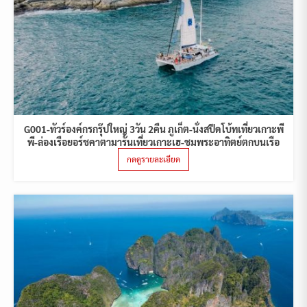
G001-ทัวร์องค์กรกรุ๊ปใหญ่ 3วัน 2คืน ภูเก็ต-นั่งสปีดโบ้ทเที่ยวเกาะพี
พี-ล่องเรือยอร์ชคาตามารันเที่ยวเกาะเฮ-ชมพระอาทิตย์ตกบนเรือ
กดดูรายละเอียด