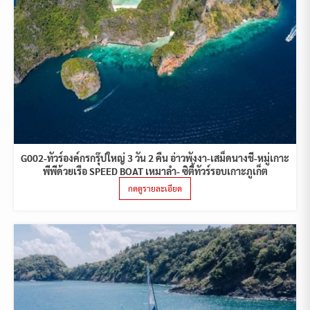
G002-ทัวร์องค์กรกรุ๊ปใหญ่ 3 วัน 2 คืน อ่าวพังงา-เสม็ดนางชี-หมู่เกาะ
พีพีด้วยเรือ SPEED BOAT เหมาลำ- ซิตี้ทัวร์รอบเกาะภูเก็ต
กดดูรายละเอียด