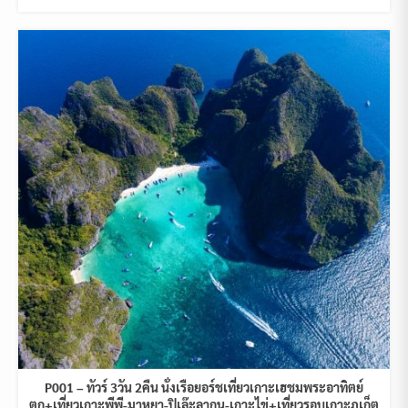
P001 – ทัวร์ 3วัน 2คืน นั่งเรือยอร์ชเที่ยวเกาะเฮชมพระอาทิตย์
ตก+เที่ยวเกาะพีพี-มาหยา-ปิเล๊ะลากูน-เกาะไข่+เที่ยวรอบเกาะภูเก็ต