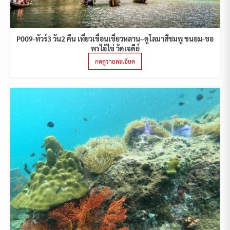
P009-ทัวร์3 วัน2 คืน เที่ยวเขื่อนเชี่ยวหลาน–ดูโลมาสีชมพู ขนอม-ขอ
พรไอ้ไข่ วัดเจดีย์
กดดูรายละเอียด