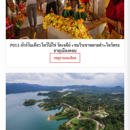
P011-ทัวร์วันเดียว ไหว้ไอ้ไข่ วัดเจดีย์ +ชมวิวเขาพลายดำ+ไหว้พระ
ธาตุเมืองคอน
กดดูรายละเอียด