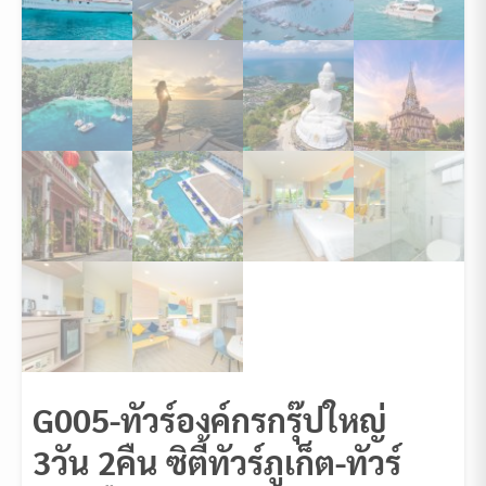
G005-ทัวร์องค์กรกรุ๊ปใหญ่
3วัน 2คืน ซิตี้ทัวร์ภูเก็ต-ทัวร์