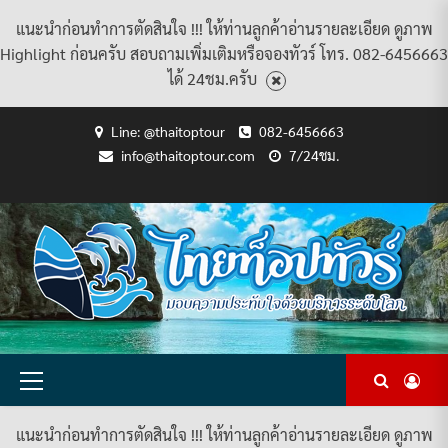
แนะนำก่อนทำการตัดสินใจ !!! ให้ท่านลูกค้าอ่านรายละเอียด ดูภาพ
Highlight ก่อนครับ สอบถามเพิ่มเติมหรือจองทัวร์ โทร. 082-6456663
ได้ 24ชม.ครับ
Skip
Line: @thaitoptour
082-6456663
to
info@thaitoptour.com
7/24ชม.
content
CART
CHECKOUT
CONTACT
HOME
MY
PRIVACY
TERMS
WISHLIST
ดู
บทความ
ยินดี
เกี่ยว
แพ็คเกจ
US
ACCOUNT
POLICY
AND
แพ็คเกจ
ต้อนรับ
กับ
ทัวร์
CONDITIONS
ทัวร์
สู่
เรา
ทั้งหมด
ทั้งหมด
ไทย
ท็อป
ทัวร์
Primary
Menu
แนะนำก่อนทำการตัดสินใจ !!! ให้ท่านลูกค้าอ่านรายละเอียด ดูภาพ