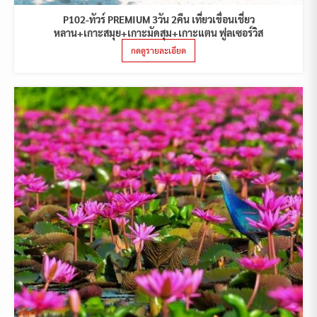
P102-ทัวร์ PREMIUM 3วัน 2คืน เที่ยวเขื่อนเชี่ยว
หลาน+เกาะสมุย+เกาะมัดสุม+เกาะแตน ฟูลเซอร์วิส
กดดูรายละเอียด