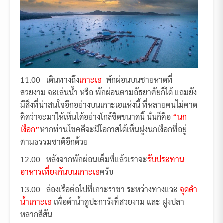
11.00 เดินทางถึง
เกาะเฮ
พักผ่อนบนชายหาดที่
สวยงาม จะเล่นน้ำ หรือ พักผ่อนตามอัธยาศัยก็ได้ แถมยัง
มีสิ่งที่น่าสนใจอีกอย่างบนเกาะเฮแห่งนี้ ที่หลายคนไม่คาด
คิดว่าจะมาให้เห็นได้อย่างใกล้ชิดขนาดนี้ นั่นก็คือ
“นก
เงือก”
หากท่านโชคดีจะมีโอกาสได้เห็นฝูงนกเงือกที่อยู่
ตามธรรมชาติอีกด้วย
12.00 หลังจากพักผ่อนเต็มที่แล้วเราจะ
รับประทาน
อาหารเที่ยงกันบนเกาะเฮ
ครับ
13.00 ล่องเรือต่อไปที่เกาะราชา ระหว่างทางแวะ
จุดดำ
น้ำเกาะเฮ
เพื่อดำน้ำดูปะการังที่สวยงาม และ ฝูงปลา
หลากสีสัน