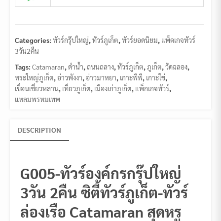
Categories:
ทัวร์กรุ๊ปใหญ่
,
ทัวร์ภูเก็ต
,
ทัวร์ยอดนิยม
,
แพ็คเกจทัวร์
3วัน2คืน
Tags:
Catamaran
,
ดำน้ำ
,
ถนนถลาง
,
ทัวร์ภูเก็ต
,
ภูเก็ต
,
วัดฉลอง
,
หระใหญ่ภูเก็ต
,
อ่าวพังงา
,
อ่าวมาหยา
,
เกาะพีพี
,
เกาะใข่
,
เขื่อนเชี่ยวหลาน
,
เที่ยวภูเก็ต
,
เมืองเก่าภูเก็ต
,
แพ็กเกจทัวร์
,
แหลมพรหมเทพ
DESCRIPTION
G005-ทัวร์องค์กรกรุ๊ปใหญ่
3วัน 2คืน ซิตี้ทัวร์ภูเก็ต-ทัวร์
ล่องเรือ Catamaran สุดหรู