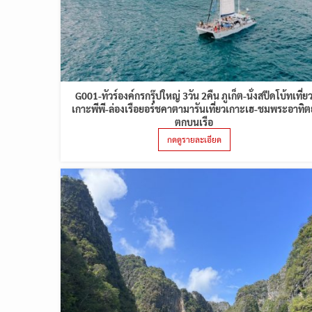
G001-ทัวร์องค์กรกรุ๊ปใหญ่ 3วัน 2คืน ภูเก็ต-นั่งสปีดโบ้ทเที่ย
เกาะพีพี-ล่องเรือยอร์ชคาตามารันเที่ยวเกาะเฮ-ชมพระอาทิตย
ตกบนเรือ
กดดูรายละเอียด