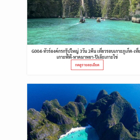
G004-ทัวร์องค์กรกรุ๊ปใหญ่ 3วัน 2คืน เที่ยวรอบเกาะภูเก็ต-เที่
เกาะพีพี-หาดมาหยา-ปิเล๊ะเกาะไข่
กดดูรายละเอียด