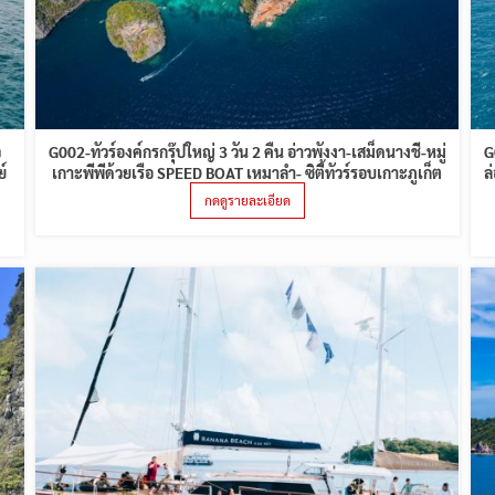
ว
G002-ทัวร์องค์กรกรุ๊ปใหญ่ 3 วัน 2 คืน อ่าวพังงา-เสม็ดนางชี-หมู่
G
์
เกาะพีพีด้วยเรือ SPEED BOAT เหมาลำ- ซิตี้ทัวร์รอบเกาะภูเก็ต
ล
กดดูรายละเอียด