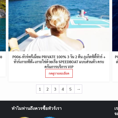
ือ
P006-ทัวร์พรีเมี่ยม PRIVATE 100% 3 วัน 2 คืน ภูเก็ตซิตี้ทัวร์ +
P
ทัวร์เกาะพีพี+เกาะไข่ด้วยเรือ SPEEDBOAT แบบส่วนตัว ครบ
ล
ครันการบริการ VIP
กดดูรายละเอียด
1
2
3
4
5
→
ทำไมท่านถึงควรซื้อทัวร์เรา
เ
จ