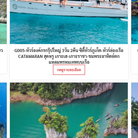
ยว
G005-ทัวร์องค์กรกรุ๊ปใหญ่ 3วัน 2คืน ซิตี้ทัวร์ภูเก็ต-ทัวร์ล่องเรือ
CATAMARAN สุดหรู เกาะเฮ-เกาะราชา-ชมพระอาทิตย์ตก
แหลมพรหมเทพบนเรือ
กดดูรายละเอียด