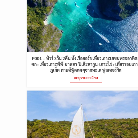
P001 – ทัวร์ 3วัน 2คืน นั่งเรือยอร์ชเที่ยวเกาะเฮชมพระอาทิตย
ตก+เที่ยวเกาะพีพี-มาหยา-ปิเล๊ะลากูน-เกาะไข่+เที่ยวรอบเก
ภูเก็ต ทานซีฟู้ดสดๆจากทะเล ฟูลเซอร์วิส
กดดูรายละเอียด