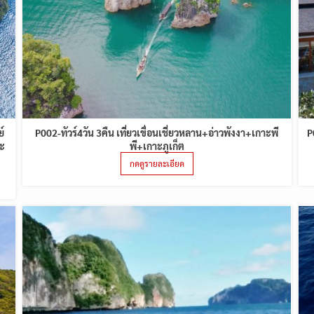
์
P002-ทัวร์4วัน 3คืน เที่ยวเขื่อนเชี่ยวหลาน+อ่าวพังงา+เกาะพี
P
าะ
พี+เกาะภูเก็ต
กดดูรายละเอียด