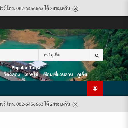
ทัวร์ โทร. 082-6456663 ได้ 24ชม.ครับ
CART
CHECKOUT
CONTACT
HOME
MY
PRIVACY
TERMS
WISHLIST
ดู
บทความ
ยินดี
เกี่ยว
แพ็คเกจ
US
ACCOUNT
POLICY
AND
แพ็คเกจ
ต้อนรับ
กับ
ทัวร์
CONDITIONS
ทัวร์
สู่
เรา
ทั้งหมด
ทั้งหมด
ไทย
ท็อป
Search
ทัวร์
for:
Popular Tags:
วัดฉลอง
เกาะใข่
เขื่อนเชี่ยวหลาน
ภูเก็ต
ทัวร์ โทร. 082-6456663 ได้ 24ชม.ครับ