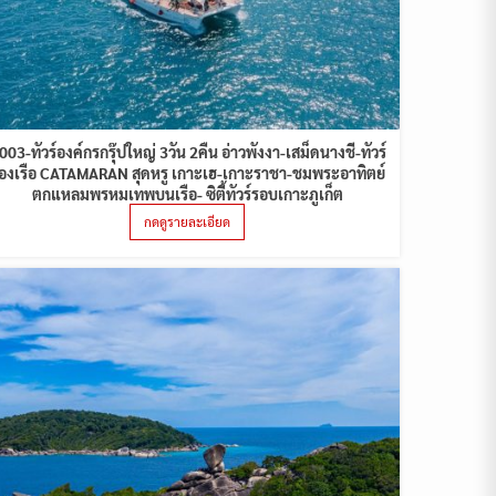
003-ทัวร์องค์กรกรุ๊ปใหญ่ 3วัน 2คืน อ่าวพังงา-เสม็ดนางชี-ทัวร์
่องเรือ CATAMARAN สุดหรู เกาะเฮ-เกาะราชา-ชมพระอาทิตย์
ตกแหลมพรหมเทพบนเรือ- ซิตี้ทัวร์รอบเกาะภูเก็ต
กดดูรายละเอียด