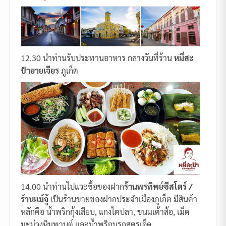
12.30 นำท่านรับประทานอาหาร กลางวันที่ร้าน
หมี่สะ
ปำยายเจียร
ภูเก็ต
14.00 นำท่านไปแวะซื้อของฝาก
ร้านพรทิพย์ซีสโตร์
/
ร้านแม้จู้
เป็นร้านขายของฝากประจำเมืองภูเก็ต มีสินค้า
หลักคือ น้ำพริกกุ้งเสียบ, แกงไตปลา, ขนมเต้าส้อ, เม็ด
มะม่วงหิมพานต์ และน้ำพริกนรกสูตรเด็ด