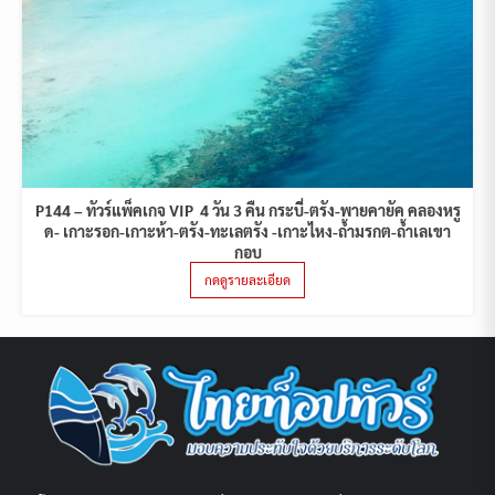
P144 – ทัวร์แพ็คเกจ VIP 4 วัน 3 คืน กระบี่-ตรัง-พายคายัค คลองหรู
ด- เกาะรอก-เกาะห้า-ตรัง-ทะเลตรัง -เกาะไหง-ถ้ำมรกต-ถ้ำเลเขา
กอบ
กดดูรายละเอียด