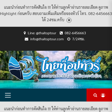
แนะนำก่อนทำการตัดสินใจ !!! ให้ท่านลูกค้าอ่านรายละเอียด ดูภาพ
Highlight ก่อนครับ สอบถามเพิ่มเติมหรือจองทัวร์ โทร. 082-6456663
ได้ 24ชม.ครับ
Skip
Line: @thaitoptour
082-6456663
to
info@thaitoptour.com
7/24ชม.
content
CART
CHECKOUT
CONTACT
HOME
MY
PRIVACY
TERMS
WISHLIST
ดู
บทความ
ยินดี
เกี่ยว
แพ็คเกจ
US
ACCOUNT
POLICY
AND
แพ็คเกจ
ต้อนรับ
กับ
ทัวร์
CONDITIONS
ทัวร์
สู่
เรา
ทั้งหมด
ทั้งหมด
ไทย
ท็อป
ทัวร์
Primary
Menu
แนะนำก่อนทำการตัดสินใจ !!! ให้ท่านลูกค้าอ่านรายละเอียด ดูภาพ