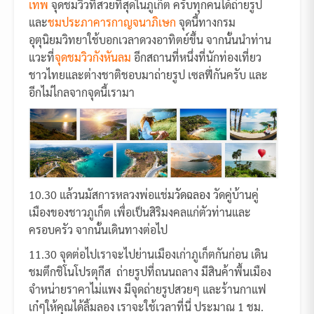
เทพ
จุดชมวิวที่สวยที่สุดในภูเก็ต ครับทุกคนได้ถ่ายรูป
และ
ชมประภาคารกาญจนาภิเษก
จุดนี้ทางกรม
อุตุนิยมวิทยาใช้บอกเวลาดวงอาทิตย์ขึ้น จากนั้นนำท่าน
แวะที่
จุดชมวิวกังหันลม
อีกสถานที่หนึ่งที่นักท่องเที่ยว
ชาวไทยและต่างชาติชอบมาถ่ายรูป เซลฟี่กันครับ และ
อีกไม่ไกลจากจุดนี้เรามา
10.30 แล้วนมัสการหลวงพ่อแช่ม
วัดฉลอง
วัดคู่บ้านคู่
เมืองของชาวภูเก็ต เพื่อเป็นสิริมงคลแก่ตัวท่านและ
ครอบครัว จากนั้นเดินทางต่อไป
11.30 จุดต่อไปเราจะไปย่านเมืองเก่าภูเก็ตกันก่อน เดิน
ชมตึกชิโนโปรตุกีส ถ่ายรูปที่ถนนถลาง มีสินค้าพื้นเมือง
จำหน่ายราคาไม่แพง มีจุดถ่ายรูปสวยๆ และร้านกาแฟ
เก๋ๆให้คุณได้ลิ้มลอง เราจะใช้เวลาที่นี่ ประมาณ 1 ชม.