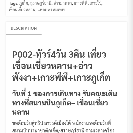
Tags:
ภูเก็ต
,
สุราษฏร์ธานี
,
อ่าวมาหยา
,
เกาะพีพี
,
เกาะใข่
,
เขื่อนเชี่ยวหลาน
,
แหลมพรหมเทพ
DESCRIPTION
P002-ทัวร์4วัน 3คืน เที่ยว
เขื่อนเชี่ยวหลาน+อ่าว
พังงา+เกาะพีพี+เกาะภูเก็ต
วันที่ 1 ของการเดินทาง รับคณะเดิน
ทางที่สนามบินภูเก็ต– เขื่อนเชี่ยว
หลาน
ขอต้อนรับสู่ทริป สวรรค์เมืองใต้ พนักงานรอต้อนรับที่
สนามบินนานาชาติภูเก็ต/สุราษฎร์ธานี ตามเวลาเครื่อง