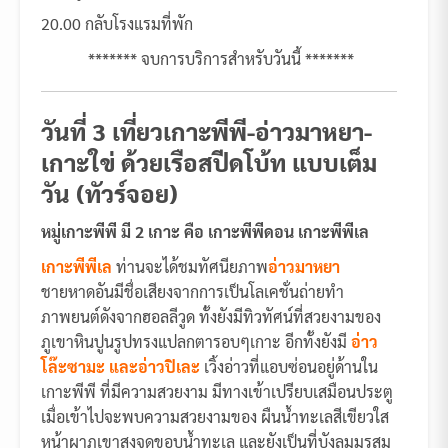
20.00 กลับโรงแรมที่พัก
******* จบการบริการสำหรับวันนี้ *******
วันที่ 3 เที่ยวเกาะพีพี-อ่าวมาหยา-
เกาะใข่ ด้วยเรือสปีดโบ้ท แบบเต็ม
วัน (ทัวร์จอย)
หมู่เกาะพีพี มี 2 เกาะ คือ เกาะพีพีดอน เกาะพีพีเล
เกาะพีพีเล
ท่านจะได้ชมทัศนียภาพ
อ่าวมาหยา
ชายหาดอันมีชื่อเสียงจากการเป็นโลเคชั่นถ่ายทำ
ภาพยนต์ดังจากฮอลลีวูด ทั้งยังมีทิวทัศน์ที่สวยงามของ
ภูเขาหินปูนรูปทรงแปลกตารอบๆเกาะ อีกทั้งยังมี
อ่าว
โล๊ะซามะ และอ่าวปิเละ
เวิ้งอ่าวที่แอบซ่อนอยู่ด้านใน
เกาะพีพี ที่มีความสวยงาม มีทางเข้าเปรียบเสมือนประตู
เมื่อเข้าไปจะพบความสวยงามของ ผืนน้ำทะเลสีเขียวใส
หน้าผาภูเขาสูงจดขอบน้ำทะเล และยังเป็นที่บังลมมรสุม