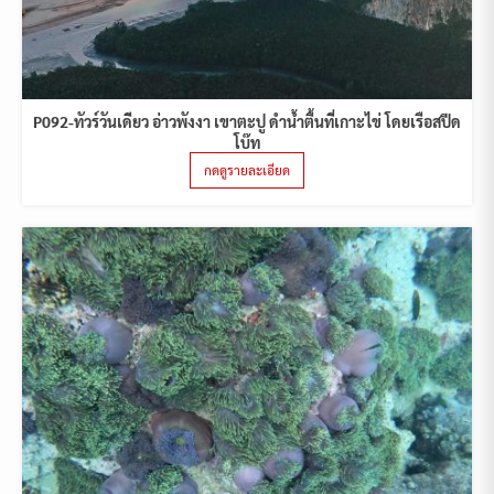
P092-ทัวร์วันเดียว อ่าวพังงา เขาตะปู ดำน้ำตื้นที่เกาะไข่ โดยเรือสปีด
โบ๊ท
กดดูรายละเอียด