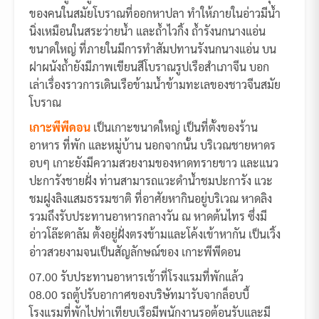
ของคนในสมัยโบราณที่ออกหาปลา ทำให้ภายในอ่าวมีน้ำ
นิ่งเหมือนในสระว่ายน้ำ และถ้ำไวกิ้ง ถ้ำรังนกนางแอ่น
ขนาดใหญ่ ที่ภายในมีการทำสัมปทานรังนกนางแอ่น บน
ฝาผนังถ้ำยังมีภาพเขียนสีโบราณรูปเรือสำเภาจีน บอก
เล่าเรื่องราวการเดินเรือข้ามน้ำข้ามทะเลของชาวจีนสมัย
โบราณ
เกาะพีพีดอน
เป็นเกาะขนาดใหญ่ เป็นที่ตั้งของร้าน
อาหาร ที่พัก และหมู่บ้าน นอกจากนั้น บริเวณชายหาดร
อบๆ เกาะยังมีความสวยงามของหาดทรายขาว และแนว
ปะการังชายฝั่ง ท่านสามารถแวะดำน้ำชมปะการัง แวะ
ชมฝูงลิงแสมธรรมชาติ ที่อาศัยหากินอยู่บริเวณ หาดลิง
รวมถึงรับประทานอาหารกลางวัน ณ หาดต้นไทร ซึ่งมี
อ่าวโล๊ะดาลัม ตั้งอยู่ฝั่งตรงข้ามและโค้งเข้าหากัน เป็นเวิ้ง
อ่าวสวยงามจนเป็นสัญลักษณ์ของ เกาะพีพีดอน
07.00 รับประทานอาหารเช้าที่โรงแรมที่พักแล้ว
08.00 รถตู้ปรับอากาศของบริษัทมารับจากล็อบบี้
โรงแรมที่พักไปท่าเทียบเรือมีพนักงานรอต้อนรับและมี