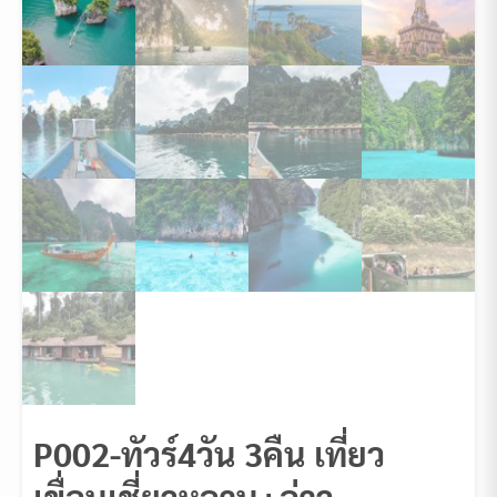
P002-ทัวร์4วัน 3คืน เที่ยว
เขื่อนเชี่ยวหลาน+อ่าว