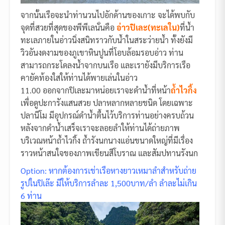
จากนั้นเรือจะนำท่านวนไปอักด้านของเกาะ จะได้พบกับ
จุดที่สวยที่สุดของพีพีเลนั่นคือ
อ่าวปิเละ(ทะเลใน)
ที่น้ำ
ทะเลภายในอ่าวนิ่งสนิทราวกับน้ำในสระว่ายน้ำ ทั้งยังมี
วิวอันงดงามของภูเขาหินปูนที่โอบล้อมรอบอ่าว ท่าน
สามารถกระโดลงน้ำจากบนเรือ และเรายังมีบริการเรือ
คายัคท้องใสให้ท่านได้พายเล่นในอ่าว
11.00 ออกจากปิเละมาหน่อยเราจะดำน้ำที่หน้า
ถ้ำไวกิ้ง
เพื่อดูปะการังแสนสวย ปลาหลากหลายชนิด โดยเฉพาะ
ปลานีโม มีอุปกรณ์ดำน้ำตื้นไว้บริการท่านอย่างครบถ้วน
หลังจากดำน้ำเสร็จเราจะลอยลำให้ท่านได้ถ่ายภาพ
บริเวณหน้าถ้ำไวกิ้ง ถ้ำรังนกนางแอ่นขนาดใหญ่ที่มีเรื่อง
ราวหน้าสนใจของภาพเขียนสีโบราณ และสัมปทานรังนก
Option: หากต้องการเช่าเรือหางยาวเหมาลำสำหรับถ่าย
รูปในปิเล๊ะ มีให้บริการลำละ 1,500บาท/ลำ ลำละไม่เกิน
6 ท่าน