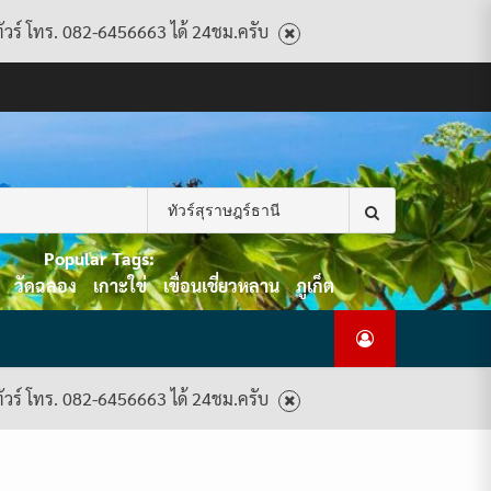
ทัวร์ โทร. 082-6456663 ได้ 24ชม.ครับ
CART
CHECKOUT
CONTACT
HOME
MY
PRIVACY
TERMS
WISHLIST
ดู
บทความ
ยินดี
เกี่ยว
แพ็คเกจ
US
ACCOUNT
POLICY
AND
แพ็คเกจ
ต้อนรับ
กับ
ทัวร์
CONDITIONS
ทัวร์
สู่
เรา
ทั้งหมด
ทั้งหมด
ไทย
ท็อป
Search
ทัวร์
for:
Popular Tags:
วัดฉลอง
เกาะใข่
เขื่อนเชี่ยวหลาน
ภูเก็ต
ทัวร์ โทร. 082-6456663 ได้ 24ชม.ครับ