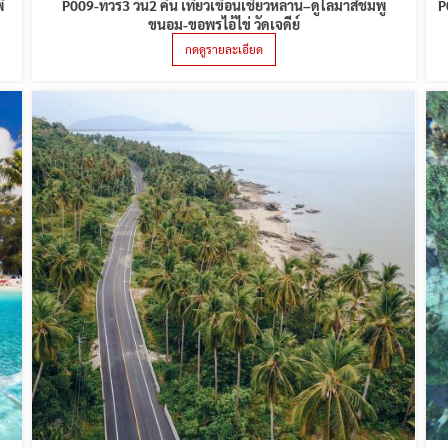
ี
P009-ทัวร์3 วัน2 คืน เที่ยวเขื่อนเชี่ยวหลาน–ดูโลมาสีชมพู
P
ขนอม-ขอพรไอ้ไข่ วัดเจดีย์
กดดูรายละเอียด