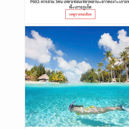
P002-ทัวร์4วัน 3คืน เที่ยวเขื่อนเชี่ยวหลาน+อ่าวพังงา+เกาะพ
พี+เกาะภูเก็ต
กดดูรายละเอียด