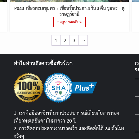
ย
P043-เที่ยวทะเลชุมพร + เขื่อนรัชประภา 4 วัน 3 คืน ชุมพร – สุ
ราษฏร์ธานี
กดดูรายละเอียด
1
2
3
→
ทำไมท่านถึงควรซื้อทัวร์เรา
เ
จ
1. เราคือมืออาชีพที่มากประสบการณ์เกี่ยวกับการท่อง
เที่ยวทะเลอันดามันมากว่า 20 ปี
2. การติดต่อประสานงานรวดเร็ว และติดต่อได้ 24 ชั่วโมง
จริงๆ