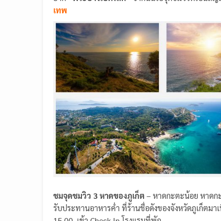
เทพ
ชมจุดชมวิว
3
หาดของภูเก็ต
– หาดกะตะน้อย หาดก
รับประทานอาหารค่ำ ที่ร้านชื่อดังของจังหวัดภูเก็ตมา
15.00 เข้า Check In โรงแรมที่พัก