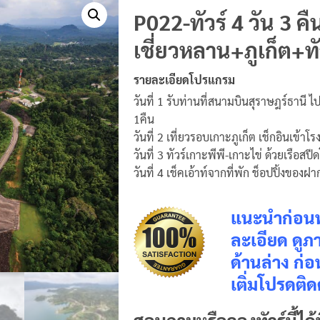
P022-ทัวร์ 4 วัน 3 ค
เชี่ยวหลาน+ภูเก็ต+ทั
รายละเอียดโปรแกรม
วันที่ 1 รับท่านที่สนามบินสุราษฎร์ธานี 
1คืน
วันที่ 2 เที่ยวรอบเกาะภูเก็ต เช็กอินเข้าโ
วันที่ 3 ทัวร์เกาะพีพี-เกาะไข่ ด้วยเรือ
วันที่ 4 เช็คเอ้าท์จากที่พัก ช็อปปิ้งของฝ
แนะนำก่อนท
ละเอียด ดู
ด้านล่าง ก่
เติ่มโปรดติด
สอบถามหรือจองทัวร์นี้ได้ท