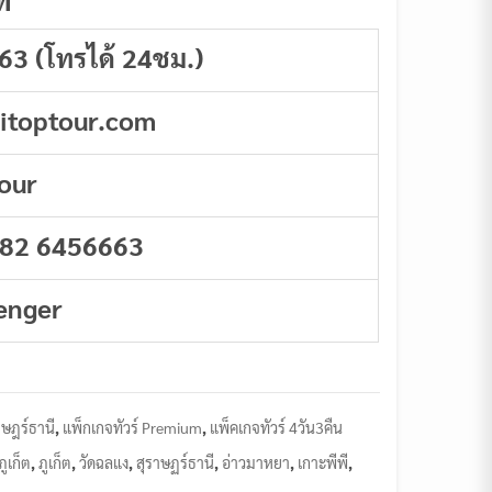
63 (โทรได้ 24ชม.)
aitoptour.com
our
 82 6456663
enger
ราษฎร์ธานี
,
แพ็กเกจทัวร์ Premium
,
แพ็คเกจทัวร์ 4วัน3คืน
ูเก็ต
,
ภูเก็ต
,
วัดฉลแง
,
สุราษฏร์ธานี
,
อ่าวมาหยา
,
เกาะพีพี
,