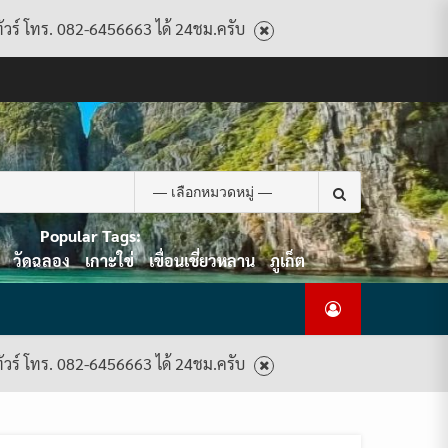
ทัวร์ โทร. 082-6456663 ได้ 24ชม.ครับ
CART
CHECKOUT
CONTACT
HOME
MY
PRIVACY
TERMS
WISHLIST
ดู
บทความ
ยินดี
เกี่ยว
แพ็คเกจ
US
ACCOUNT
POLICY
AND
แพ็คเกจ
ต้อนรับ
กับ
ทัวร์
CONDITIONS
ทัวร์
สู่
เรา
ทั้งหมด
ทั้งหมด
ไทย
ท็อป
Search
ทัวร์
for:
Popular Tags:
วัดฉลอง
เกาะใข่
เขื่อนเชี่ยวหลาน
ภูเก็ต
ทัวร์ โทร. 082-6456663 ได้ 24ชม.ครับ