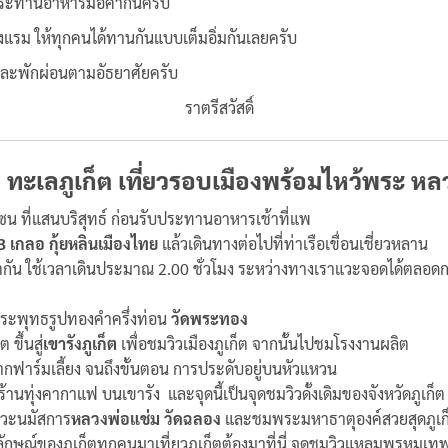
ประทานอาหารมื้อค่ำกันครับ
แรม ให้ทุกคนได้ทานกันแบบเต็มอิ่มกันเลยครับ
 และพักผ่อนตามอัธยาศัยครับ
ราตรีสวัสดิ์
ง ทะเลภูเก็ต เที่ยวรอบเมืองพร้อมไหว้พระ ห
ซน ที่แสนบริสุทธ์ ก่อนรับประทานอาหารเช้าที่แพ
3 เกลอ กุ้ยหลินเมืองไทย
แล้วเดินทางต่อไปที่ท่าเรือเขื่อนเชี่ยวหลาน
ภูเก็ตกัน ใช้เวลาเดินประมาณ 2.00 ชั่วโมง ระหว่างทางเราแวะจอดได้ต
พระพุทธรูปทองคำครึ่งท่อน
วัดพระทอง
ขึ้นสู่
เขารังภูเก็ต
เพื่อชมวิวเมืองภูเก็ต จากนั้นไปชมโรงงานผลิต
ากฟาร์มเลี้ยง จนถึงขั้นตอน การประดับอยู่บนหัวแหวน
านทุ่งคากาแฟ บนเขารัง และจุดนี้เป็นจุดชมวิวดั้งเดิมของจังหวัดภูเก็ต
 แวะนมัสการ
หลวงพ่อแช่ม วัดฉลอง
และชมพระมหาธาตุองค์สวยสุดภูเก็ต
ญลักษณ์ของภูเก็ตทุกคนมาเที่ยวภูเก็ตต้องมาที่นี่ จุดชมวิวแหลมพรหมเ