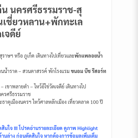
 คืน นครศรีธรรมราช-สุ
อนเชี่ยวหลาน+พักทะเล
จดีย์
สุราษฯ หรือ ภูเก็ต เดินทางไปเที่ยวและ
พักแพลอยน้ำ
้ำบ้านน้ำราด – สวนตาสรรค์ พักโรงแรม
ขนอม บีช รีสอร์ท
 เขาพลายดำ – ไหว้อ้ไข่วัดเจดีย์ เดินทางไป
ครศรีธรรมราช
ระธาตุเมืองนครฯ ไหว้ศาลหลักเมือง เที่ยวตลาด 100 ปี
ินใจ !!! โปรดอ่านรายละเอียด ดูภาพ Highlight
นล่าง ก่อนตัดสินใจ หากต้องการข้อมูลเพิ่มเติ่ม