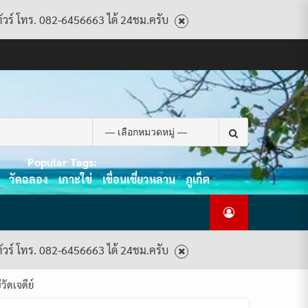
ทัวร์ โทร. 082-6456663 ได้ 24ชม.ครับ
CART
CHECKOUT
CONTACT
HOME
MY
PRIVACY
TERMS
WISHLIST
ดู
บทความ
ยินดี
เกี่ยว
แพ็คเกจ
US
ACCOUNT
POLICY
AND
แพ็คเกจ
ต้อนรับ
กับ
ทัวร์
CONDITIONS
ทัวร์
สู่
เรา
ทั้งหมด
ทั้งหมด
ไทย
ท็อป
Search
ทัวร์
for:
Popular Tags:
วัดฉลอง
เกาะใข่
เขื่อนเชี่ยวหลาน
ภูเก็ต
ทัวร์ โทร. 082-6456663 ได้ 24ชม.ครับ
ัดเจดีย์