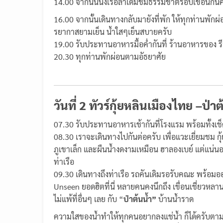
14.00 จากนั้นนั่งเรือลำเดิมชมธรรมชาติรอบเขื่อนกัน
16.00 จากนั้นเดินทางกลับมายังที่พัก ให้ทุกท่านพักผ
รยากาสยามเย็น น้ำใสๆเย็นสบายครับ
19.00 รับประทานอาหารมื้อค่ำกันที่ ร้านอาหารของ รี
20.30 ทุกท่านพักผ่อนตามอัธยาศัย
คืนนี้ราตรีสวัส
วันที่ 2 ทัวร์กุ้ยหลินเมืองไทย –ป
07.30 รับประทานอาหารเช้ากันที่โรงแรม พร้อมทั้งเช็
08.30 เราจะเดินทางไปกันต่อครับ เพื่อแวะเยี่ยมชม ก
ภูเขาเล็ก และผืนน้ำงดงามเหมือน ฮาลองเบย์ แต่แน่นอ
ท่าเรือ
09.30 เดินทางถึงท่าเรือ รถคันเดิมรอรับคณะ พร้อมออก
Unseen ยอดฮิตที่นี่ หลายคนคงนึกถึง เขื่อนเชี่ยวหลาน
ไม่แพ้ที่อื่นๆ เลย กับ “
ป่าต้นน้ำ”
บ้านน้ำราด
ความใสของน้ำทำให้ทุกคนอยากลงแช่น้ำ ก็ได้ครับตาม