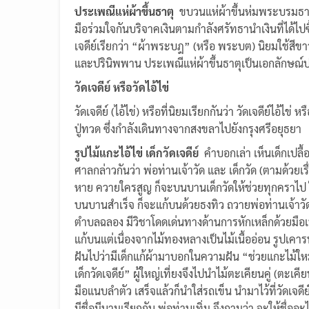
ประเพณีแห่ผ้าขึ้นธาตุ
ขบวนแห่ผ้าขึ้นห่มพระบรมธาตุ
มือร่วมใจกันบริจาคเงินตามกำลังศรัทธานำเงินที่ได้ไป
เจดีย์เรียกว่า “ผ้าพระบฎ” (หรือ พระบต) นิยมใช้สีขา
และปรินิพพาน ประเพณีแห่ผ้าขึ้นธาตุเป็นเอกลักษณ์ป
วัดเจดีย์ หรือวัดไอ้ไข่
วัดเจดีย์ (ไอ้ไข่) หรือที่นิยมเรียกกันว่า วัดเจดีย์ไอ้
ปู่ทวด ซึ่งกำลังเดินทางจากสงขลาไปยังกรุงศรีอยุธยา
รูปไม้แกะไอ้ไข่ เด็กวัดเจดีย์
คำบอกเล่า เห็นเด็กเปลื
ศาลกล่าวกันว่า พ่อท่านเจ้าวัด และ เด็กวัด (ตามด้วยเรื
หาย ควายใครสูญ ก็จะบนบานเด็กวัดให้ช่วยทุกคราไป ในสมั
บนบานสำเร็จ ก็จะแก้บนด้วยธงทิว ถวายพ่อท่านเจ้าวัด ป
ตำบลฉลอง มีวิชาโดดเด่นทางด้านการหักเหล็กด้วยมือเป
แก้บนแต่เนื่องจากไม้ทองหลางเป็นไม้เนื้ออ่อน รูปเคารพ
ฝันไปว่ามีเด็กแก้ผ้ามาบอกในความฝัน “ช่วยแกะไม้ใหม่ใ
เด็กวัดเจดีย์” ผู้ใหญ่เที่ยงจึงไปนำไม้ตะเคียนคู่ (ตะ
มือแนบลำตัว เสร็จแล้วก็นำใส่รถเข็น นำมาไว้ที่วัดเจดีย
มีชื่อมีนามเรียกกัน พ่อท่านเทิ่ม จึงถามว่า จะให้ชื่ออะไร