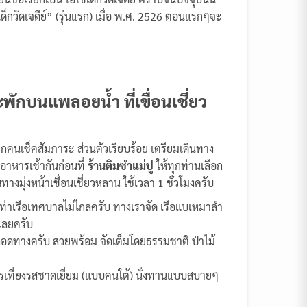
ด็กวัดเจดีย์” (รุ่นแรก) เมื่อ พ.ศ. 2526 ตอนแรกๆจะ
ะพักบนแพลอยน้ำ ที่เขื่อนเชี่ยว
ุกคนเช็คสัมภาระ ส่วนตัวเรียบร้อย เตรียมเดินทาง
อาหารเช้ากันก่อนที่
ร้านติมซำแม่ปู
ให้ทุกท่านเลือก
งมุ่งหน้าเขื่อนเชี่ยวหลาน ใช้เวลา 1 ชั่วโมงครับ
ู่ท่าเรือเทศบาลไม่ไกลครับ ทางเราจัด เรือแบเหมาลำ
้เลยครับ
ลอดทางครับ สวยพร้อม จัดเต็มโดยธรรมชาติ ป่าไม้
หารเที่ยงรสชาดเยี่ยม (แบบคนใต้) นั่งทานแบบสบายๆ