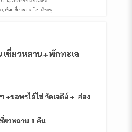
ร์ธานี
,
แพ็คเกจทัวร์ 4วัน3คืน
ภา
,
เขื่อนเชี่ยวหลาน
,
โลมาสีชมพู
่อนเชี่ยวหลาน+พักทะเล
 +ขอพรไอ้ไข่ วัดเจดีย์ + ล่อง
ชี่ยวหลาน 1 คืน