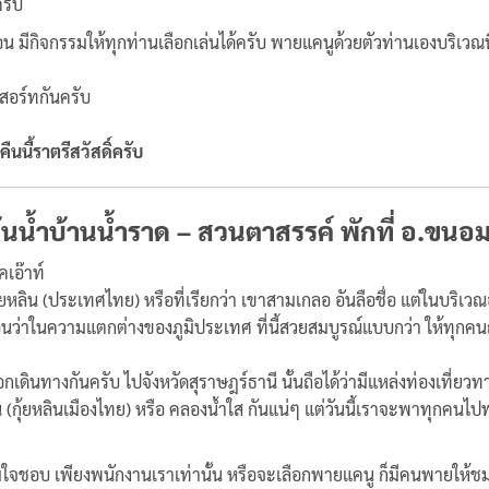
ครับ
่อน มีกิจกรรมให้ทุกท่านเลือกเล่นได้ครับ พายแคนูด้วยตัวท่านเองบริเว
สอร์ทกันครับ
ดิ์ครับ
่าต้นน้ำบ้านน้ำราด – สวนตาสรรค์ พักที่ อ.ขนอ
คเอ๊าท์
ุ้ยหลิน (ประเทศไทย) หรือที่เรียกว่า เขาสามเกลอ อันลือชื่อ แต่ในบริ
นว่าในความแตกต่างของภูมิประเทศ ที่นี้สวยสมบูรณ์แบบกว่า ให้ทุกคนถ่
เดินทางกันครับ ไปจังหวัดสุราษฎร์ธานี นั้นถือได้ว่ามีแหล่งท่องเที่ยว
 (กุ้ยหลินเมืองไทย) หรือ คลองน้ำใส กันแน่ๆ แต่วันนี้เราจะพาทุกคนไปพ
ใจชอบ เพียงพนักงานเราเท่านั้น หรือจะเลือกพายแคนู ก็มีคนพายให้ช