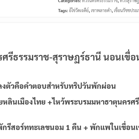
Categories:
ทัวร์นครศรีธรรมราช
,
ทัวร์สุราษฎ
Tags:
อ้ไข่วัดเจดีย์
,
เขาพลายดำ
,
เขื่อนรัชชประ
นครศรีธรรมราช-สุราษฏร์ธานี นอนเขื
ลงตัวคือคำตอบสำหรับทริปวันพักผ่อน
ุ้ยหลินเมืองไทย +ไหว้พระบรมมหาธาตุนครศรีฯ
พักรีสอร์ททะเลขนอม 1 คืน + พักแพในเขื่อนเ