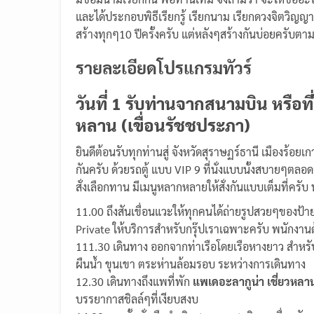
และได้ประกอบพิธีเรียกรู้ เรียกนาม เรียกดวงจิตวิญญาณ
สร้างทุกๆ10 ปีครั้งครับ แต่หลังๆสร้างกันบ่อยครับต
รายละเอียดโปรแกรมทัวร์
วันที่ 1 รับท่านจากสนามบิน หรือท
หลาน (เขื่อนรัชชประภา)
ยินดีต้อนรับทุกท่านสู่ จังหวัดสุราษฏร์ธานี เมืองร
กันครับ ด้วยรถตู้ แบบ VIP 9 ที่นั่งแบบนั้งสบายๆตล
สั่งเลือกทาน มีเมนูหลากหลายให้สั่งกันแบบเต็มที่ครั
11.00 ถึงสันเขื่อนแวะให้ทุกคนได้ถ่ายรูปสวยๆของป้า
Private ให้บริการสำหรับกรุ๊ปเราเฉพาะครับ พนักงานด
111.30 เดินทาง ออกจากท่าเรือโดยเรือหางยาว สำหรั
ผืนน้ำ ขุนเขา ตระห่านล้อมรอบ ระหว่างการเดินทาง
12.30 เดินทางถึงแพที่พัก
แพเดอะลากูน่า เชี่ยวหล
บรรยากาสชิลล์ๆที่เงียบสงบ