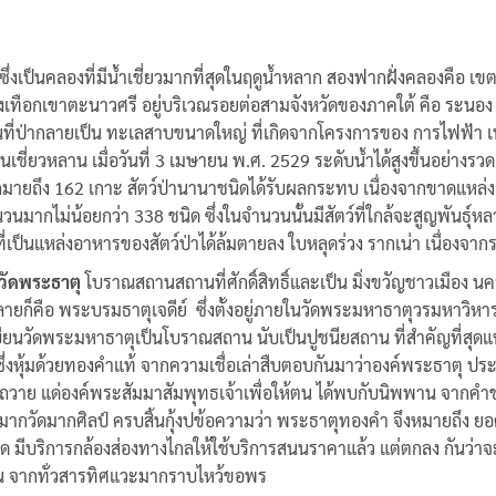
ซึ่งเป็นคลองที่มีน้ำเชี่ยวมากที่สุดในฤดูน้ำหลาก สองฟากฝั่งคลองคือ เ
ึ่งของเทือกเขาตะนาวศรี อยู่บริเวณรอยต่อสามจังหวัดของภาคใต้ คือ ระน
ี่ป่ากลายเป็น ทะเลสาบขนาดใหญ่ ที่เกิดจากโครงการของ การไฟฟ้า เพื่
ในเชี่ยวหลาน เมื่อวันที่ 3 เมษายน พ.ศ. 2529 ระดับน้ำได้สูงขึ้นอย่างร
ายถึง 162 เกาะ สัตว์ป่านานาชนิดได้รับผลกระทบ เนื่องจากขาดแหล่งอา
มากไม่น้อยกว่า 338 ชนิด ซึ่งในจำนวนนั้นมีสัตว์ที่ใกล้จะสูญพันธุ์หลา
่เป็นแหล่งอาหารของสัตว์ป่าได้ล้มตายลง ใบหลุดร่วง รากเน่า เนื่องจากราก
 วัดพระธาตุ
โบราณสถานสถานที่ศักดิ์สิทธิ์และเป็น มิ่งขวัญชาวเมือ
ลายก็คือ พระบรมธาตุเจดีย์ ซึ่งตั้งอยู่ภายในวัดพระมหาธาตุวรมหาวิหาร
นวัดพระมหาธาตุเป็นโบราณสถาน นับเป็นปูชนียสถาน ที่สำคัญที่สุดแห่ง
์ ซึ่งหุ้มด้วยทองคำแท้ จากความเชื่อเล่าสืบตอบกันมาว่าองค์พระธา
นำมาถวาย แด่องค์พระสัมมาสัมพุทธเจ้าเพื่อให้ตน ได้พบกับนิพพาน จากค
ิย์ มากวัดมากศิลป์ ครบสิ้นกุ้งปข้อความว่า พระธาตุทองคำ จึงหมายถึง
 มีบริการกล้องส่องทางไกลให้ใช้บริการสนนราคาแล้ว แต่ตกลง กันว่าจ
ผู้คน จากทั่วสารทิศแวะมากราบไหว้ขอพร