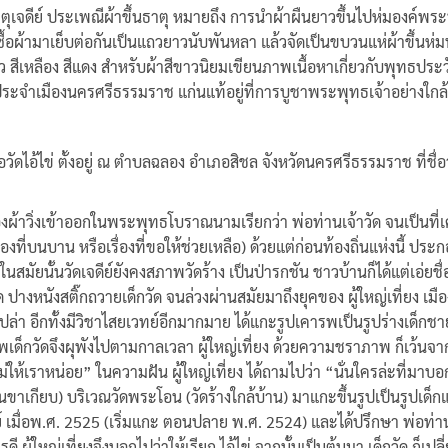
เจดีย์ ประเพณีผ้าขึ้นธาตุ หมายถึง การนำผ้าผืนยาวขึ้นไปห่มองค์พ
ซื้อผ้ามาเย็บต่อกันเป็นแถวยาวนับพันหลา แล้วจัดเป็นขบวนแห่ผ้าขึ้นห่
ว สีเหลือง สีแดง สำหรับผ้าสีขาวนิยมเขียนภาพเนื้อหาเกี่ยวกับพุทธประว
ระจำเมืองนครศรีธรรมราช แก่นแท้อยู่ที่การบูชาพระพุทธเจ้าอย่างใกล้
ไข่ หรือวัดไอ้ไข่ ตั้งอยู่ ณ ตำบลฉลอง อำเภอสิชล จังหวัดนครศรีธรรมราช ที่
้องผ้าวิ่งเข้าออกในพระพุทธโบราณนามเรียกว่า พ่อท่านเจ้าวัด จนเป็น
่องที่บนบาน หรือเรื่องที่ขอให้ช่วยเหลือ) ด้วยแต่ก่อนท้องถิ่นแห่งนี้ ประ
ยนั้นวัดเจดีย์ยังคงสภาพวัดร้าง เป็นป่ารกชัน ชาวบ้านก็ได้แต่เอ่ยชื่อ ไม
างหนังสติ๊กถวายเด็กวัด จนล่วงผ่านสมัยมาถึงยุคของ ผู้ใหญ่เที่ยง เมือง
ล่า อีกทั้งมีวิชาไสยเวทย์อีกมากมาย ได้แกะรูปเคารพเป็นรูปร่างเด็กช
เด็กวัดจึงผุพังไปตามกาลเวลา ผู้ใหญ่เที่ยง ด้วยความชราภาพ ก็เว้นจากกา
ห้เราหน่อย” ในความฝัน ผู้ใหญ่เที่ยง ได้ถามไปว่า “นั่นใครล่ะที่มาบอกใ
เคียนขาเกียบ) บริเวณวัดพระโอน (วัดร้างใกล้บ้าน) มาแกะขึ้นรูปเป็นรูปเด
์ เมื่อพ.ศ. 2525 (เริ่มแกะ ตอนปลาย พ.ศ. 2524) และได้ปรึกษา พ่อท่านเทิ่
ดี ผู้ใหญ่เที่ยงจึงบอกไปว่าให้เรียก ไอ้ไข่ จากนั้นเป็นต้นมา เด็กวัด ก็เปลี่