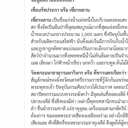
เขื่อนรัชประภา หรือ เชี่ยวหลาน
เชี่ยวหลาน
เป็นชื่อแก่งน้ำแห่งหนึ่งในบริเวณคลองแสง 
สก ซึ่งจัดเป็นผืนป่าที่อุดมสมบูรณ์มากที่สุดแห่งหน
น้ำทะเลปานกลางประมาณ 1,000 เมตร ซึ่งปัจจุบันพื้นท
สำหรับผลิตกระแสไฟฟ้า นับตั้งแต่เริ่มมีการกักเก็บน้ำ
และภูเขาถูกตัดขาดแบ่งแยกเป็นเกาะเล็กเกาะน้อยมากม
สัตว์ป่าจำนวนมากที่อพยพหนีน้ำไม่ทันล้มตายเป็นจำนวน
เมฆ เลียงผา ไก่ฟ้าหน้าเขียว นกหว้า และกบทูด ต้นไม้ที
วัดพระมหาธาตุวรมหาวิหาร หรือ ที่ชาวนครเรียกว่า
สัญลักษณ์ของจังหวัดนครศรีธรรมราชที่รู้จักกันแพร่ห
พระพุทธเจ้า ปัจจุบันกรมศิลปากรได้ประกาศ จดทะเบีย
สถาปัตยกรรมแบบทรงระฆังคว่ำ มีจุดเด่นที่ยอดเจดีย
ปลายเจดีย์ ซึ่งสิ่งของมีค่า เหล่านี้พุทธศสานิกชน
คำ ชื่นฉ่ำธรรมชาติ แร่ธาตุอุดม เครื่องถมสามกษัตร
ต้องการ ชมยอดพระธาตสีทองเหลืองอร่าม อย่างใกล้ชิด
เสียงและ ศักดิ์สิทธิ์ของพระบรมธาตุเจดีย์ ดึงดูดให้