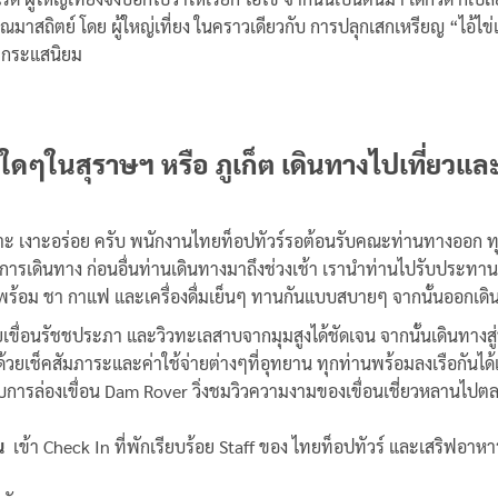
มาสถิตย์ โดย ผู้ใหญ่เที่ยง ในคราวเดียวกับ การปลุกเสกเหรียญ “ไอ้ไข่เ
ามกระแสนิยม
ี่ใดๆในสุราษฯ หรือ ภูเก็ต เดินทางไปเที่ยวแล
้อยเกาะ เงาะอร่อย ครับ พนักงานไทยท็อปทัวร์รอต้อนรับคณะท่านทางออก ท
อดการเดินทาง ก่อนอื่นท่านเดินทางมาถึงช่วงเช้า เรานำท่านไปรับประทาน
บ พร้อม ชา กาแฟ และเครื่องดื่มเย็นๆ ทานกันแบบสบายๆ จากนั้นออกเดินทา
ยเขื่อนรัชชประภา และวิวทะเลสาบจากมุมสูงได้ชัดเจน จากนั้นเดินทางส
้วยเช็คสัมภาระและค่าใช้จ่ายต่างๆที่อุทยาน ทุกท่านพร้อมลงเรือกันได
บการล่องเขื่อน Dam Rover วิ่งชมวิวความงามของเขื่อนเชี่ยวหลานไปต
าน
เข้า Check In ที่พักเรียบร้อย Staff ของ ไทยท็อปทัวร์ และเสริฟอา