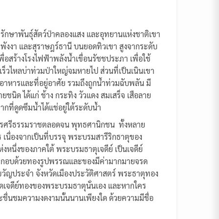
ขตรักษาพันธุ์สัตว์ป่าคลองแสง และอุทยานแห่งชาติเขา
อง พังงา และสุราษฎร์ธานี บนยอดทิวเขา สูงจากระดับ
อสร้างโรงไฟฟ้าพลังน้ำเขื่อนรัชชประภา เพื่อใช้
วดเร็วไหลบ่าท่วมป่าใหญ่จมหายไป ส่วนที่เป็นเนินเขา
หารและที่อยู่อาศัย รวมถึงถูกน้ำท่วมฉับพลัน มี
ยชนิด ได้แก่ ช้าง กระทิง วัวแดง สมเสร็จ เสือลาย
ที่ดูดซึมน้ำได้แช่อยู่ใต้ระดับน้ำ
ง นครศรีธรรมราชตลอดจน พุทธศานิกชน ทั้งหลาย
 เนื่องจากเป็นที่บรรจุ พระบรมสารีริกธาตุของ
หนึ่งของภาคใต้ พระบรมธาตุเจดีย์ เป็นเจดีย์
ตุ ประกอบด้วยทองรูปพรรณและของมีค่ามากมายจรด
ำขวัญประจำ จังหวัดเมืองประวัติศาสตร์ พระธาตุทอง
 ยอดเจดีย์ทองของพระบรมธาตุนั่นเอง และหากใคร
ะชื่นชมความงดงามนั้นนานเพียงใด ด้วยความมีชื่อ