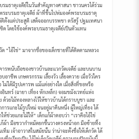
ระบรมธาตุเจดีย์ในวันสำคัญทางศาสนา ชาวนครได้ร่วม
มพระบรมธาตุเจดีย์ ผ้าที่ขึ้นไปห่มองค์พระบรมธาตุ
ัติตั้งแต่ประสูติ เสด็จออกบรรพชา ตรัสรู้ ปฐมเทศนา
ชิด โดยใช้องค์พระบรมธาตุเจดีย์เป็นตัวแทน
ชื่อวัด “ไอ้ไข่” มาจากชื่อของเด็กชายที่ได้ติดตามหลวง
ที่เคารพนับถือของชาวบ้านละแวกวัดเจดีย์ และบนบาน
กอบอาชีพ เกษตรกรรม เลี้ยงวัว เลี้ยงควาย เมื่อวัวใคร
่ได้มีรูปเคารพ แม้แต่อย่างใด เมื่อสิ่งที่ขอหรือ
อินทร์ (ฉายา เที่ยง หักเหล็ก) จอมขมังเวทย์แห่ง
าย ด้วยไม้ทองหลางไว้ให้ชาวบ้านได้กราบบูชา และ
รแกะไม้รูปใหม่ จนอยู่มาคืนหนึ่ง ผู้ใหญ่เที่ยง ได้
ห้ช่วยแกะไม้ให้” เด็กแก้ผ้าตอบว่า “เราคือไอ้ไข่
็กแก้ผ้า มีอขวากำหมัดยกขึ้นวางตรงหน้าอก มือซ้ายทิ้ง
ม เจ้าอาวาสในสมัยนั้น ว่าน่าจะตั้งชื่อให้เด็กวัด ได้
ยนชื่อเรียกเป็น ไอ้ไข่เด็กวัดเจดีย์ ตราบจนปัจจุบันนี้