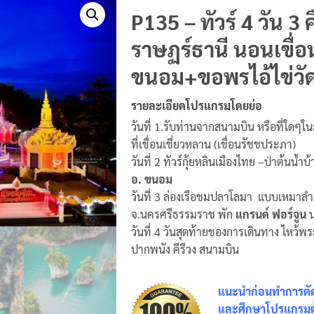
P135 – ทัวร์ 4 วัน 3
ราษฏร์ธานี นอนเขื่
ขนอม+ขอพรไอ้ไข่วัดเ
รายละเอียดโปรแกรมโดยย่อ
วันที่ 1.รับท่านจากสนามบิน หรือที่ใดๆใน
ที่เขื่อนเชี่ยวหลาน (เขื่อนรัชชประภา)
วันที่ 2 ทัวร์กุ้ยหลินเมืองไทย –ป่าต้นน
อ. ขนอม
วันที่ 3 ล่องเรือชมปลาโลมา แบบเหมาลำ –
จ.นครศรีธรรมราช พัก
แกรนด์ ฟอร์จูน
น
วันที่ 4 วันสุดท้ายของการเดินทาง ไหว้พ
ปากพนัง คีรีวง สนามบิน
แนะนำก่อนทำการตัดส
และศึกษาโปรแกรมด้า