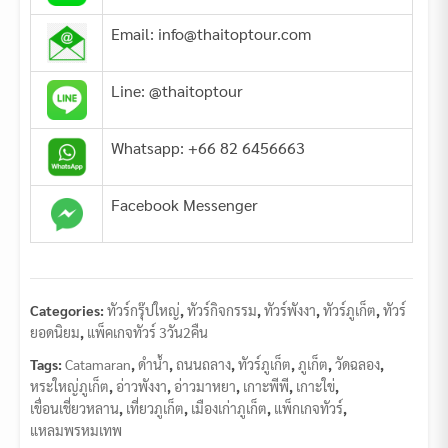
Email: info@thaitoptour.com
Line: @thaitoptour
Whatsapp: +66 82 6456663
Facebook Messenger
Categories:
ทัวร์กรุ๊ปใหญ่
,
ทัวร์กิจกรรม
,
ทัวร์พังงา
,
ทัวร์ภูเก็ต
,
ทัวร์
ยอดนิยม
,
แพ็คเกจทัวร์ 3วัน2คืน
Tags:
Catamaran
,
ดำน้ำ
,
ถนนถลาง
,
ทัวร์ภูเก็ต
,
ภูเก็ต
,
วัดฉลอง
,
หระใหญ่ภูเก็ต
,
อ่าวพังงา
,
อ่าวมาหยา
,
เกาะพีพี
,
เกาะใข่
,
เขื่อนเชี่ยวหลาน
,
เที่ยวภูเก็ต
,
เมืองเก่าภูเก็ต
,
แพ็กเกจทัวร์
,
แหลมพรหมเทพ