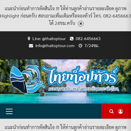
แนะนำก่อนทำการตัดสินใจ !!! ให้ท่านลูกค้าอ่านรายละเอียด ดูภาพ
Highlight ก่อนครับ สอบถามเพิ่มเติมหรือจองทัวร์ โทร. 082-6456663
ได้ 24ชม.ครับ
Skip
Line: @thaitoptour
082-6456663
to
info@thaitoptour.com
7/24ชม.
content
CART
CHECKOUT
CONTACT
HOME
MY
PRIVACY
TERMS
WISHLIST
ดู
บทความ
ยินดี
เกี่ยว
แพ็คเกจ
US
ACCOUNT
POLICY
AND
แพ็คเกจ
ต้อนรับ
กับ
ทัวร์
CONDITIONS
ทัวร์
สู่
เรา
ทั้งหมด
ทั้งหมด
ไทย
ท็อป
ทัวร์
Primary
Menu
แนะนำก่อนทำการตัดสินใจ !!! ให้ท่านลูกค้าอ่านรายละเอียด ดูภาพ