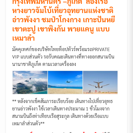
กรุงเทพมหานคร –ภูเก็ต ล่องเรือ
หางยาวจัมโบ้เที่ยวอุทยานแห่งชาติ
อ่าวพังงา ชมป่าโกงกาง เกาะปันหยี
เขาตะปู เขาพิงกัน พายแคนู แบบ
เหมาลำ
มัคคุเทศก์ของบริษัทไทยท็อปทัวร์พร้อมรถPRIVATE
VIP แบบส่วนตัว รอรับคณะเดินทางที่ทางออกสนามบิน
นานาชาติภูเก็ต ตามเวลาเครื่องลง
** หลังจากเช็คสัมภาระเรียบร้อย เดินทางไปเที่ยวอุทธ
ยานอ่าวพังงา ใช้เวลาเดินทางประมาณ 1 ชั่วโมงจาก
สนามบินถึงท่าเทียบเรือสุระกุล เดินทางด้วยเรือแบบ
เหมาลำส่วนตัว**