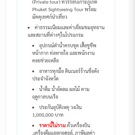
(Private tour) ทัวร์รอบเกาะภูเก็ต
Phuket Sightseeing Tour พร้อม
มัคคุเทศก์นำเที่ยว
ค่าธรรมเนียมและค่าเยี่ยมชมอุทยาน
และสถานที่ต่างๆในโปรแกรม
อุปกรณ์ดำน้ำครบชุด เสื้อชูชีพ
หน้ากาก ท่อหายใจ และพนักงาน
คอยช่วยเหลือ
อาหารทุกมื้อ ดินเนอร์ร้านชื่อดัง
ประจำจังหวัด
น้ำดื่ม น้ำอัดลม ผลไม้ ตาม
ฤดูกาลบนเรือ
ประกันอุบัติเหตุ วงเงิน
1,000,000 บาท
ราคานี้ไม่รวม
ตั๋วเครื่องบิน
,เครื่องดื่มแอลกอฮอล์, ภาษีมูลค่า