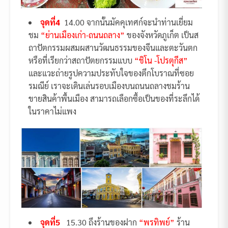
จุดที่4
14.00 จากนั้นมัคคุเทศก์จะนำท่านเยี่ยม
ชม
“ย่านเมืองเก่า-ถนนถลาง”
ของจังหวัดภูเก็ต เป็นส
ถาปัตกรรมผสมผสานวัฒนธรรมของจีนและตะวันตก
หรือที่เรียกว่าสถาปัตยกรรมแบบ
“ชิโน -โปรตุกีส”
และแวะถ่ายรูปความประทับใจของตึกโบราณที่ซอย
รมณีย์ เราจะเดินเล่นรอบเมืองบนถนนถลางชมร้าน
ขายสินค้าพื้นเมือง สามารถเลือกซื้อเป็นของที่ระลึกได้
ในราคาไม่แพง
จุดที่5
15.30 ถึงร้านของฝาก
“พรทิพย์”
ร้าน