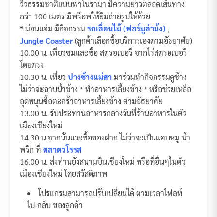
วิวธรรมชาติแบบพาโนรามา มีความยาวตลอดเส้นทาง
กว่า 100 เมตร มีพร็อพให้ยืมถ่ายรูปให้ด้วย
* ม่อนแจ่ม มีกิจกรรม
รถเลื่อนไม้ (ฟอร์มูล่าม้ง)
,
Jungle Coaster
(ลูกค้าเลือกซื้อบริการเองตามอัธยาศัย)
10.00 น. เที่ยวชมและซื้อ สตรอเบอรี่ จากไร่สตรอเบอรี่
โดยตรง
10.30 น. เที่ยว
ปางช้างแม่สา
มาร่วมทำกิจกรรมดูช้าง
ไม่ว่าจะอาบน้ำช้าง * ทำอาหารเลี้ยงช้าง * หรือช่วยเหลือ
อุดหนุนซื้อตะกร้าอาหารเลี้ยงช้าง ตามอัธยาศัย
13.00 น. รับประทานอาหารกลางวันที่ร้านอาหารในตัว
เมืองเชียงใหม่
14.30 น.จากนั้นแวะซื้อของฝาก ไม่ว่าจะเป็นแคบหมู น้ำ
พริก ที่
ตลาดวโรรส
16.00 น. ส่่งท่านยังสนามบินเชียงใหม่ หรือที่อื่นๆในตัว
เมืองเชียงใหม่ โดยสวัสดิภาพ
โปรแกรมสามารถปรับเปลี่ยนได้ ตามเวลาไฟลท์
ไป-กลับ ของลูกค้า