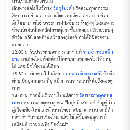
บ้าน,ร้านกาแฟ,งานไม้
เดินทางต่อไปไหว้พระ
วัดอุโมงค์
หรือสวนพุทธธรรม
ศิลปกรรมล้านนา บริเวณโดยรอบมีความสวยงามด้วย
ต้นไม้นานาพันธุ์ บรรยากาศสดชื่น ร่มรื่นสุดๆ โดยเฉพาะ
ช่วงหน้าฝนที่มอสสีเขียวชอุ่มจะขึ้นปกคลุมบริเวณรอบๆ
ตัววัด เจดีย์ และด้านหน้าของอุโมงค์ ทำให้ที่นี่สวยงาม
แปลกตา
12.00 น. รับประทานอาหารกลางวันที่
ร้านข้าวซอยฟ้า
ฮ่าม
มาเชียงใหม่ทั้งทีต้องได้ทานข้าวซอยครับ มีทั้ง หมู่,
ไก่ และเนื้อให้ท่านได้เลือก
13.30 น. เดินทางไปนมัสการ
อนุสาวรีย์ครูบาศรีวิชัย
ซึ่ง
ท่านเป็นบุคคลแรกที่บุกเบิกการสร้างถนนขึ้นไปถึงดอยสุ
เทพ
14.00 น. จากนั้นเดินทางไปนมัสการ
วัดพระธาตุดอยสุ
เทพ
และบรมธาตุดอยสุเทพเป็นปูชนียสถานสำคัญคู่บ้าน
คู่เมืองเชียงใหม่และล้านนาไทยมาเป็นเวลานาน จนมีคำ
กล่าวว่า “หากมาเชียงใหม่ แล้ว ไม่ได้ขึ้นดอยสุเทพ ก็
เหมือนกับว่ามาไม่ถึงเชียงใหม่”