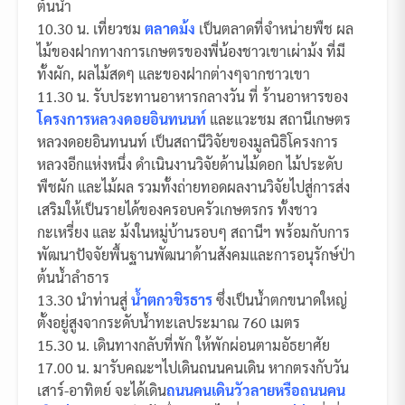
ต้นน้ำ
10.30 น. เที่ยวชม
ตลาดม้ง
เป็นตลาดที่จำหน่ายพืช ผล
ไม้ของฝากทางการเกษตรของพี่น้องชาวเขาเผ่าม้ง ที่มี
ทั้งผัก, ผลไม้สดๆ และของฝากต่างๆจากชาวเขา
11.30 น. รับประทานอาหารกลางวัน ที่ ร้านอาหารของ
โครงการหลวงดอยอินทนนท์
และแวะชม สถานีเกษตร
หลวงดอยอินทนนท์ เป็นสถานีวิจัยของมูลนิธิโครงการ
หลวงอีกแห่งหนึ่ง ดำเนินงานวิจัยด้านไม้ดอก ไม้ประดับ
พืชผัก และไม้ผล รวมทั้งถ่ายทอดผลงานวิจัยไปสู่การส่ง
เสริมให้เป็นรายได้ของครอบครัวเกษตรกร ทั้งชาว
กะเหรี่ยง และ ม้งในหมู่บ้านรอบๆ สถานีฯ พร้อมกับการ
พัฒนาปัจจัยพื้นฐานพัฒนาด้านสังคมและการอนุรักษ์ป่า
ต้นน้ำลำธาร
13.30 นำท่านสู่
น้ำตกวชิรธาร
ซึ่งเป็นน้ำตกขนาดใหญ่
ตั้งอยู่สูงจากระดับน้ำทะเลประมาณ 760 เมตร
15.30 น. เดินทางกลับที่พัก ให้พักผ่อนตามอัธยาศัย
17.00 น. มารับคณะฯไปเดินถนนคนเดิน หากตรงกับวัน
เสาร์-อาทิตย์ จะได้เดิน
ถนนคนเดินวัวลายหรือถนนคน