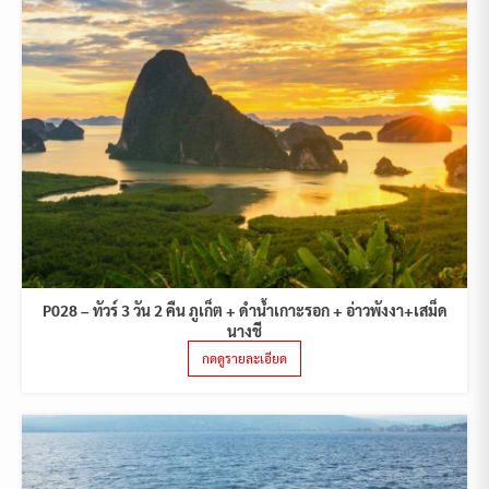
P028 – ทัวร์ 3 วัน 2 คืน ภูเก็ต + ดำน้ำเกาะรอก + อ่าวพังงา+เสม็ด
นางชี
กดดูรายละเอียด