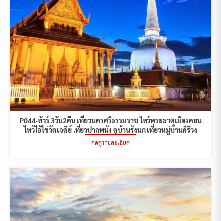
P044-ทัวร์ 3วัน2คืน เที่ยวนครศรีธรรมราช ไหว้พระธาตุเมืองคอน
ไหว้ไอ้ไข่วัดเจดีย์ เที่ยวปากพนัง ดูบ้านรังนก เที่ยวหมู่บ้านคีรีวง
กดดูรายละเอียด