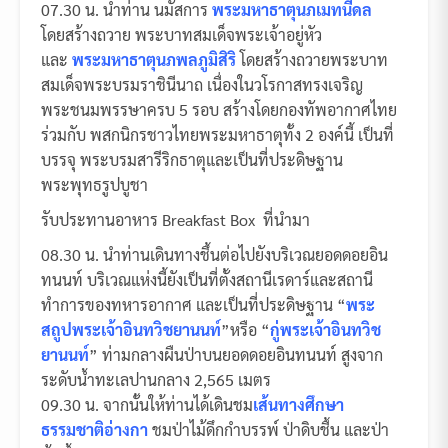
07.30 น. นำท่าน นมัสการ
พระมหาธาตุนภเมทนีดล
โดยสร้างถวาย พระบาทสมเด็จพระเจ้าอยู่หัว
และ
พระมหาธาตุนภพลภูมิสิริ
โดยสร้างถวายพระบาท
สมเด็จพระบรมราชินีนาถ เนื่องในวโรกาสทรงเจริญ
พระชนมพรรษาครบ 5 รอบ สร้างโดยกองทัพอากาศไทย
ร่วมกับ พสกนิกรชาวไทยพระมหาธาตุทั้ง 2 องค์นี้ เป็นที่
บรรจุ พระบรมสารีริกธาตุและเป็นที่ประดิษฐาน
พระพุทธรูปบูชา
รับประทานอาหาร Breakfast Box ที่นำมา
08.30 น. นำท่านเดินทางชึ้นต่อไปยังบริเวณยอดดอยอิน
ทนนท์ บริเวณแห่งนี้ยังเป็นที่ตั้งสถานีเรดาร์และสถานี
ทำการของทหารอากาศ และเป็นที่ประดิษฐาน “
พระ
สถูปพระเจ้าอินทวิชยานนท์
”หรือ “
กู่พระเจ้าอินทวิช
ยานนท์
” ท่ามกลางผืนป่าบนยอดดอยอินทนนท์ สูงจาก
ระดับน้ำทะเลปานกลาง 2,565 เมตร
09.30 น. จากนั้นให้ท่านได้เดินชม
เส้นทางศึกษา
ธรรมชาติอ่างกา
ชมป่าไม้ดึกกำบรรพ์ ป่าดิบชื้น และป่า