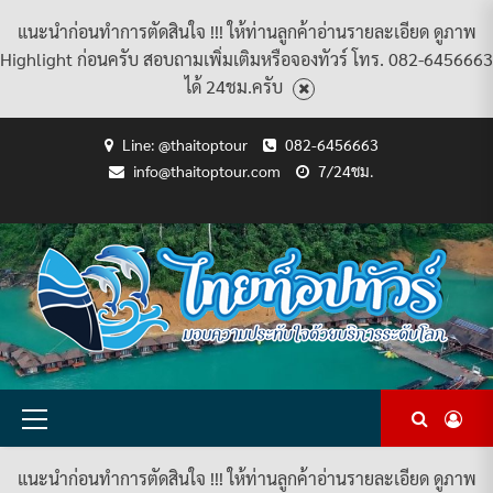
แนะนำก่อนทำการตัดสินใจ !!! ให้ท่านลูกค้าอ่านรายละเอียด ดูภาพ
Highlight ก่อนครับ สอบถามเพิ่มเติมหรือจองทัวร์ โทร. 082-6456663
ได้ 24ชม.ครับ
Skip
Line: @thaitoptour
082-6456663
to
info@thaitoptour.com
7/24ชม.
content
CART
CHECKOUT
CONTACT
HOME
MY
PRIVACY
TERMS
WISHLIST
ดู
บทความ
ยินดี
เกี่ยว
แพ็คเกจ
US
ACCOUNT
POLICY
AND
แพ็คเกจ
ต้อนรับ
กับ
ทัวร์
CONDITIONS
ทัวร์
สู่
เรา
ทั้งหมด
ทั้งหมด
ไทย
ท็อป
ทัวร์
Primary
Menu
แนะนำก่อนทำการตัดสินใจ !!! ให้ท่านลูกค้าอ่านรายละเอียด ดูภาพ