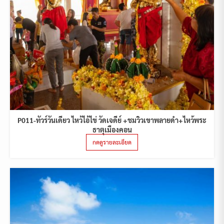
P011-ทัวร์วันเดียว ไหว้ไอ้ไข่ วัดเจดีย์ +ชมวิวเขาพลายดำ+ไหว้พระ
ธาตุเมืองคอน
กดดูรายละเอียด