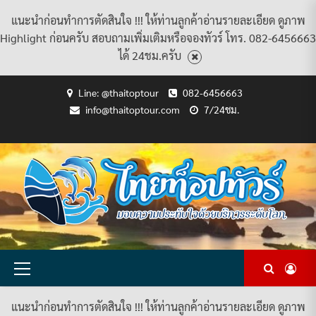
แนะนำก่อนทำการตัดสินใจ !!! ให้ท่านลูกค้าอ่านรายละเอียด ดูภาพ
Highlight ก่อนครับ สอบถามเพิ่มเติมหรือจองทัวร์ โทร. 082-6456663
ได้ 24ชม.ครับ
Skip
Line: @thaitoptour
082-6456663
to
info@thaitoptour.com
7/24ชม.
content
CART
CHECKOUT
CONTACT
HOME
MY
PRIVACY
TERMS
WISHLIST
ดู
บทความ
ยินดี
เกี่ยว
แพ็คเกจ
US
ACCOUNT
POLICY
AND
แพ็คเกจ
ต้อนรับ
กับ
ทัวร์
CONDITIONS
ทัวร์
สู่
เรา
ทั้งหมด
ทั้งหมด
ไทย
ท็อป
ทัวร์
Primary
Menu
แนะนำก่อนทำการตัดสินใจ !!! ให้ท่านลูกค้าอ่านรายละเอียด ดูภาพ