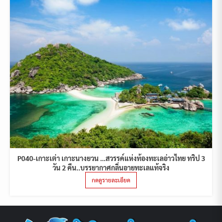
P040-เกาะเต่า เกาะนางยวน …สวรรค์แห่งท้องทะเลอ่าวไทย ทริป 3
วัน 2 คืน..บรรยากาศกลิ่นอายทะเลแท้จริง
กดดูรายละเอียด