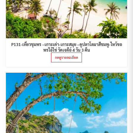
P131-เที่ยวชุมพร –เกาะเต่า-เกาะสมุย –ดูปลาโลมาสีชมพู-ไหว้ขอ
พรไอ้ไข่ วัดเจดีย์ 4 วัน 3 คืน
กดดูรายละเอียด