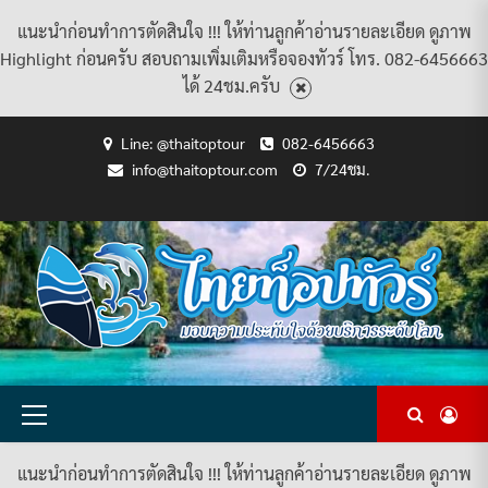
แนะนำก่อนทำการตัดสินใจ !!! ให้ท่านลูกค้าอ่านรายละเอียด ดูภาพ
Highlight ก่อนครับ สอบถามเพิ่มเติมหรือจองทัวร์ โทร. 082-6456663
ได้ 24ชม.ครับ
Skip
Line: @thaitoptour
082-6456663
to
info@thaitoptour.com
7/24ชม.
content
CART
CHECKOUT
CONTACT
HOME
MY
PRIVACY
TERMS
WISHLIST
ดู
บทความ
ยินดี
เกี่ยว
แพ็คเกจ
US
ACCOUNT
POLICY
AND
แพ็คเกจ
ต้อนรับ
กับ
ทัวร์
CONDITIONS
ทัวร์
สู่
เรา
ทั้งหมด
ทั้งหมด
ไทย
ท็อป
ทัวร์
Primary
Menu
แนะนำก่อนทำการตัดสินใจ !!! ให้ท่านลูกค้าอ่านรายละเอียด ดูภาพ