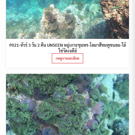
P021-ทัวร์ 3 วัน 2 คืน UNSEEN หมู่เกาะชุมพร-โลมาสีชมพูขนอม-ไอ้
ไข่วัดเจดีย์
กดดูรายละเอียด