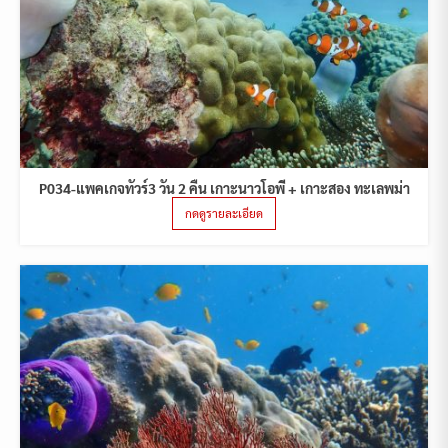
P034-แพคเกจทัวร์3 วัน 2 คืน เกาะนาวโอพี + เกาะสอง ทะเลพม่า
กดดูรายละเอียด