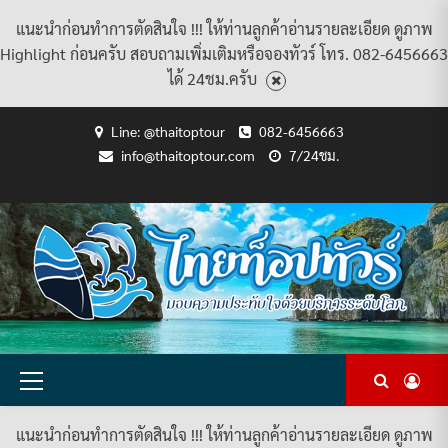
แนะนำก่อนทำการตัดสินใจ !!! ให้ท่านลูกค้าอ่านรายละเอียด ดูภาพ
Highlight ก่อนครับ สอบถามเพิ่มเติมหรือจองทัวร์ โทร. 082-6456663
ได้ 24ชม.ครับ
Skip
Line: @thaitoptour
082-6456663
to
info@thaitoptour.com
7/24ชม.
content
CART
CHECKOUT
CONTACT
HOME
MY
PRIVACY
TERMS
WISHLIST
ดู
บทความ
ยินดี
เกี่ยว
แพ็คเกจ
US
ACCOUNT
POLICY
AND
แพ็คเกจ
ต้อนรับ
กับ
ทัวร์
CONDITIONS
ทัวร์
สู่
เรา
ทั้งหมด
ทั้งหมด
ไทย
ท็อป
ทัวร์
Primary
Menu
แนะนำก่อนทำการตัดสินใจ !!! ให้ท่านลูกค้าอ่านรายละเอียด ดูภาพ