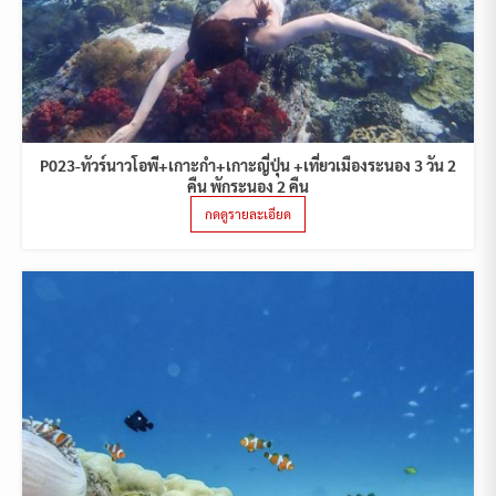
P023-ทัวร์นาวโอพี+เกาะกำ+เกาะญี่ปุ่น +เที่ยวเมืองระนอง 3 วัน 2
คืน พักระนอง 2 คืน
กดดูรายละเอียด