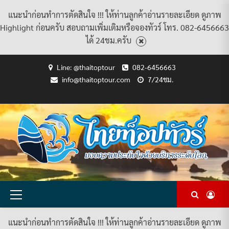
แนะนำก่อนทำการตัดสินใจ !!! ให้ท่านลูกค้าอ่านรายละเอียด ดูภาพ
Highlight ก่อนครับ สอบถามเพิ่มเติมหรือจองทัวร์ โทร. 082-6456663
ได้ 24ชม.ครับ
Skip
Line: @thaitoptour
082-6456663
to
info@thaitoptour.com
7/24ชม.
content
CART
CHECKOUT
CONTACT
HOME
MY
PRIVACY
TERMS
WISHLIST
ดู
บทความ
ยินดี
เกี่ยว
แพ็คเกจ
US
ACCOUNT
POLICY
AND
แพ็คเกจ
ต้อนรับ
กับ
ทัวร์
CONDITIONS
ทัวร์
สู่
เรา
ทั้งหมด
ทั้งหมด
ไทย
ท็อป
ทัวร์
Primary
Menu
แนะนำก่อนทำการตัดสินใจ !!! ให้ท่านลูกค้าอ่านรายละเอียด ดูภาพ