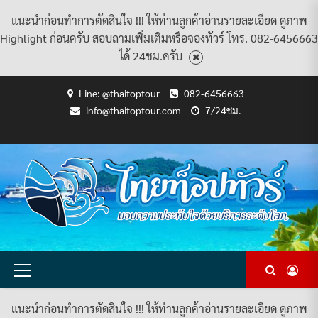
แนะนำก่อนทำการตัดสินใจ !!! ให้ท่านลูกค้าอ่านรายละเอียด ดูภาพ
Highlight ก่อนครับ สอบถามเพิ่มเติมหรือจองทัวร์ โทร. 082-6456663
ได้ 24ชม.ครับ
Skip
Line: @thaitoptour
082-6456663
to
info@thaitoptour.com
7/24ชม.
content
CART
CHECKOUT
CONTACT
HOME
MY
PRIVACY
TERMS
WISHLIST
ดู
บทความ
ยินดี
เกี่ยว
แพ็คเกจ
US
ACCOUNT
POLICY
AND
แพ็คเกจ
ต้อนรับ
กับ
ทัวร์
CONDITIONS
ทัวร์
สู่
เรา
ทั้งหมด
ทั้งหมด
ไทย
ท็อป
ทัวร์
Primary
Menu
แนะนำก่อนทำการตัดสินใจ !!! ให้ท่านลูกค้าอ่านรายละเอียด ดูภาพ