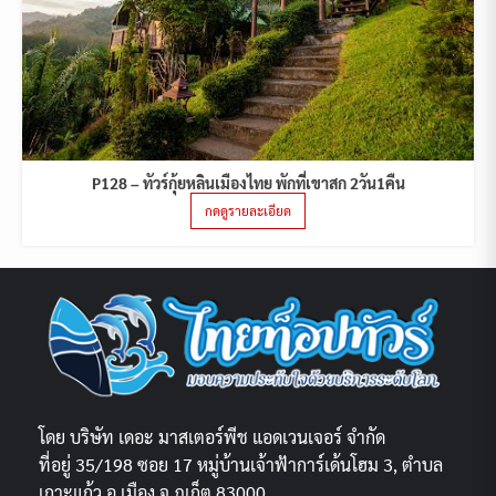
P128 – ทัวร์กุ้ยหลินเมืองไทย พักที่เขาสก 2วัน1คืน
กดดูรายละเอียด
โดย บริษัท เดอะ มาสเตอร์พีช แอดเวนเจอร์ จำกัด
ที่อยู่ 35/198 ซอย 17 หมู่บ้านเจ้าฟ้าการ์เด้นโฮม 3, ตำบล
เกาะแก้ว อ.เมือง จ.ภูเก็ต 83000