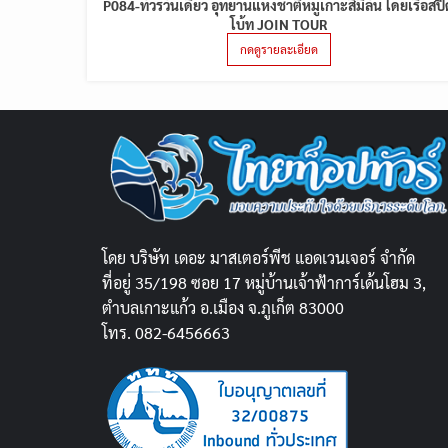
P084-ทัวร์วันเดียว อุทยานแห่งชาติหมู่เกาะสิมิลัน โดยเรือสป
โบ้ท JOIN TOUR
กดดูรายละเอียด
โดย บริษัท เดอะ มาสเตอร์พีช แอดเวนเจอร์ จำกัด
ที่อยู่ 35/198 ซอย 17 หมู่บ้านเจ้าฟ้าการ์เด้นโฮม 3,
ตำบลเกาะแก้ว อ.เมือง จ.ภูเก็ต 83000
โทร. 082-6456663