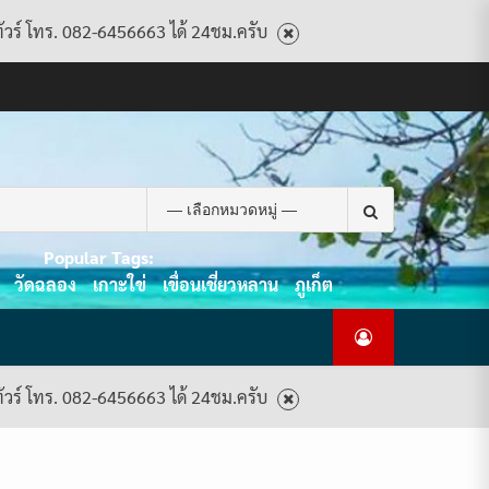
ทัวร์ โทร. 082-6456663 ได้ 24ชม.ครับ
CART
CHECKOUT
CONTACT
HOME
MY
PRIVACY
TERMS
WISHLIST
ดู
บทความ
ยินดี
เกี่ยว
แพ็คเกจ
US
ACCOUNT
POLICY
AND
แพ็คเกจ
ต้อนรับ
กับ
ทัวร์
CONDITIONS
ทัวร์
สู่
เรา
ทั้งหมด
ทั้งหมด
ไทย
ท็อป
Search
ทัวร์
for:
Popular Tags:
วัดฉลอง
เกาะใข่
เขื่อนเชี่ยวหลาน
ภูเก็ต
ทัวร์ โทร. 082-6456663 ได้ 24ชม.ครับ