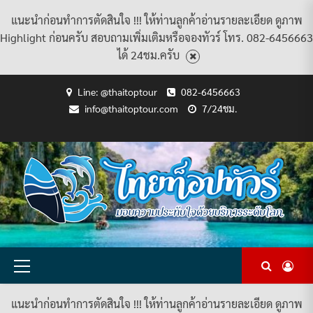
แนะนำก่อนทำการตัดสินใจ !!! ให้ท่านลูกค้าอ่านรายละเอียด ดูภาพ
Highlight ก่อนครับ สอบถามเพิ่มเติมหรือจองทัวร์ โทร. 082-6456663
ได้ 24ชม.ครับ
Skip
Line: @thaitoptour
082-6456663
to
info@thaitoptour.com
7/24ชม.
content
CART
CHECKOUT
CONTACT
HOME
MY
PRIVACY
TERMS
WISHLIST
ดู
บทความ
ยินดี
เกี่ยว
แพ็คเกจ
US
ACCOUNT
POLICY
AND
แพ็คเกจ
ต้อนรับ
กับ
ทัวร์
CONDITIONS
ทัวร์
สู่
เรา
ทั้งหมด
ทั้งหมด
ไทย
ท็อป
ทัวร์
Primary
Menu
แนะนำก่อนทำการตัดสินใจ !!! ให้ท่านลูกค้าอ่านรายละเอียด ดูภาพ