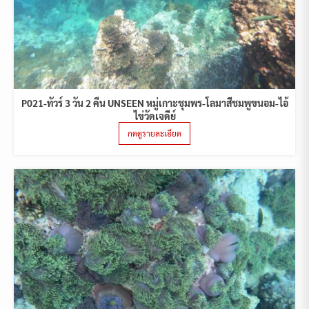
P021-ทัวร์ 3 วัน 2 คืน UNSEEN หมู่เกาะชุมพร-โลมาสีชมพูขนอม-ไอ้
ไข่วัดเจดีย์
กดดูรายละเอียด