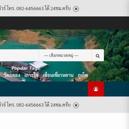
ทัวร์ โทร. 082-6456663 ได้ 24ชม.ครับ
CART
CHECKOUT
CONTACT
HOME
MY
PRIVACY
TERMS
WISHLIST
ดู
บทความ
ยินดี
เกี่ยว
แพ็คเกจ
US
ACCOUNT
POLICY
AND
แพ็คเกจ
ต้อนรับ
กับ
ทัวร์
CONDITIONS
ทัวร์
สู่
เรา
ทั้งหมด
ทั้งหมด
ไทย
ท็อป
Search
ทัวร์
for:
Popular Tags:
วัดฉลอง
เกาะใข่
เขื่อนเชี่ยวหลาน
ภูเก็ต
ทัวร์ โทร. 082-6456663 ได้ 24ชม.ครับ