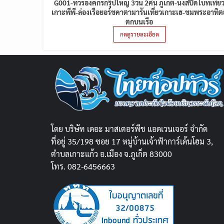
G001-ทัวร์องค์กรกรุ๊ปใหญ่ 3วัน 2คืน ภูเก็ต-นั่งสปีดโบ้ทเที่ย
เกาะพีพี-ล่องเรือยอร์ชคาตามารันเที่ยวเกาะเฮ-ชมพระอาทิตย
ตกบนเรือ
กดดูรายละเอียด
โดย บริษัท เดอะ มาสเตอร์พีช แอดเวนเจอร์ จำกัด
ที่อยู่ 35/198 ซอย 17 หมู่บ้านเจ้าฟ้าการ์เด้นโฮม 3,
ตำบลเกาะแก้ว อ.เมือง จ.ภูเก็ต 83000
โทร. 082-6456663