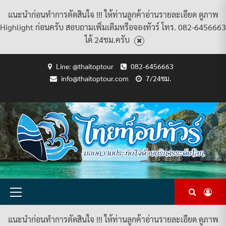
แนะนำก่อนทำการตัดสินใจ !!! ให้ท่านลูกค้าอ่านรายละเอียด ดูภาพ
Highlight ก่อนครับ สอบถามเพิ่มเติมหรือจองทัวร์ โทร. 082-6456663
ได้ 24ชม.ครับ
Skip
Line: @thaitoptour
082-6456663
to
info@thaitoptour.com
7/24ชม.
content
CART
CHECKOUT
CONTACT
HOME
MY
PRIVACY
TERMS
WISHLIST
ดู
บทความ
ยินดี
เกี่ยว
แพ็คเกจ
US
ACCOUNT
POLICY
AND
แพ็คเกจ
ต้อนรับ
กับ
ทัวร์
CONDITIONS
ทัวร์
สู่
เรา
ทั้งหมด
ทั้งหมด
ไทย
ท็อป
ทัวร์
Primary
Menu
แนะนำก่อนทำการตัดสินใจ !!! ให้ท่านลูกค้าอ่านรายละเอียด ดูภาพ