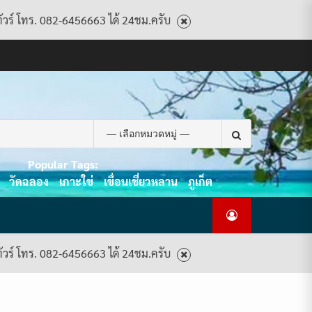
ทัวร์ โทร. 082-6456663 ได้ 24ชม.ครับ
CART
CHECKOUT
CONTACT
HOME
MY
PRIVACY
TERMS
WISHLIST
ดู
บทความ
ยินดี
เกี่ยว
แพ็คเกจ
US
ACCOUNT
POLICY
AND
แพ็คเกจ
ต้อนรับ
กับ
ทัวร์
CONDITIONS
ทัวร์
สู่
เรา
ทั้งหมด
ทั้งหมด
ไทย
ท็อป
Search
ทัวร์
for:
Popular Tags:
วัดฉลอง
เกาะใข่
เขื่อนเชี่ยวหลาน
ภูเก็ต
ทัวร์ โทร. 082-6456663 ได้ 24ชม.ครับ