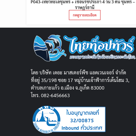
P043-เที่ยวทะเลชุมพร + เขื่อนรัชประภา 4 วัน 3 คืน ชุมพร – 
ราษฏร์ธานี
กดดูรายละเอียด
โดย บริษัท เดอะ มาสเตอร์พีช แอดเวนเจอร์ จำกัด
ที่อยู่ 35/198 ซอย 17 หมู่บ้านเจ้าฟ้าการ์เด้นโฮม 3,
ตำบลเกาะแก้ว อ.เมือง จ.ภูเก็ต 83000
โทร. 082-6456663