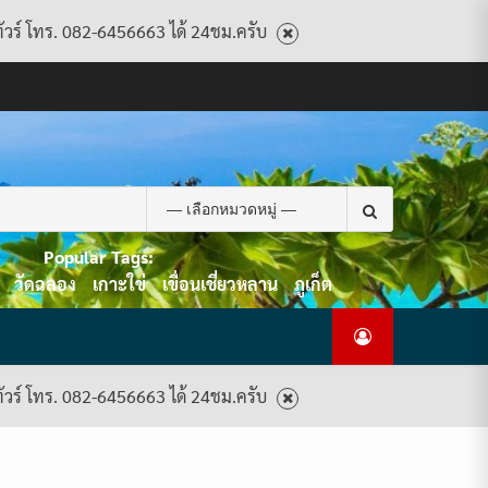
ทัวร์ โทร. 082-6456663 ได้ 24ชม.ครับ
CART
CHECKOUT
CONTACT
HOME
MY
PRIVACY
TERMS
WISHLIST
ดู
บทความ
ยินดี
เกี่ยว
แพ็คเกจ
US
ACCOUNT
POLICY
AND
แพ็คเกจ
ต้อนรับ
กับ
ทัวร์
CONDITIONS
ทัวร์
สู่
เรา
ทั้งหมด
ทั้งหมด
ไทย
ท็อป
Search
ทัวร์
for:
Popular Tags:
วัดฉลอง
เกาะใข่
เขื่อนเชี่ยวหลาน
ภูเก็ต
ทัวร์ โทร. 082-6456663 ได้ 24ชม.ครับ