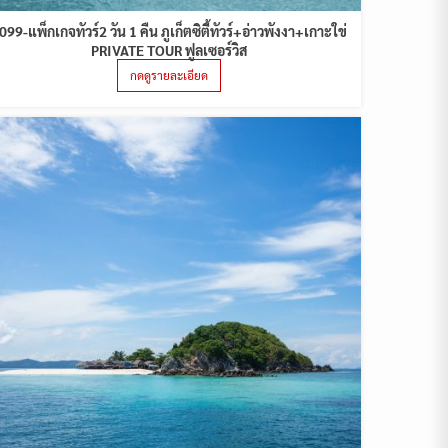
099-แพ็กเกจทัวร์2 วัน 1 คืน ภูเก็ตซิตี้ทัวร์+อ่าวพังงา+เกาะใข่
PRIVATE TOUR ฟูลเซอร์วิส
กดดูรายละเอียด