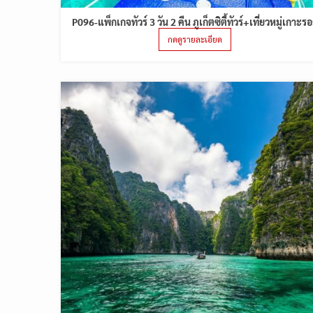
P096-แพ็กเกจทัวร์ 3 วัน 2 คืน ภูเก็ตซิตี้ทัวร์+เที่ยวหมู่เกาะร
กดดูรายละเอียด