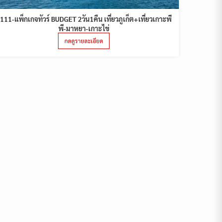
111-แพ็กเกจทัวร์ BUDGET 2วัน1คืน เที่ยวภูเก็ต+เที่ยวเกาะพี
พี-มาหยา-เกาะไข่
กดดูรายละเอียด