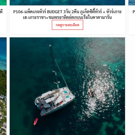
พี
P106-แพ็คเกจทัวร์ BUDGET 3วัน 2คืน ภูเก็ตซิตี้ทัวร์ + ทัวร์เกาะ
P
เฮ-เกาะราชา+ชมพรอาทิตย์ตกบนเรือใบคาตามารัน
กดดูรายละเอียด