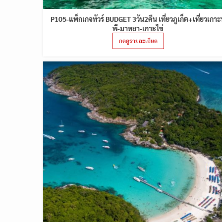
P105-แพ็กเกจทัวร์ BUDGET 3วัน2คืน เที่ยวภูเก็ต+เที่ยวเกาะ
พี-มาหยา-เกาะไข่
กดดูรายละเอียด