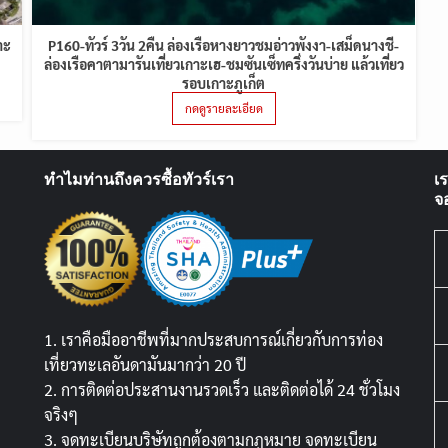
าะ
P160-ทัวร์ 3วัน 2คืน ล่องเรือหางยาวชมอ่าวพังงา-เสม็ดนางชี-
ล่องเรือคาตามารันเที่ยวเกาะเฮ-ชมซันเซ็ทครึ่งวันบ่าย แล้วเที่ยว
รอบเกาะภูเก็ต
กดดูรายละเอียด
ทำไมท่านถึงควรซื้อทัวร์เรา
เ
จ
1. เราคือมืออาชีพที่มากประสบการณ์เกี่ยวกับการท่อง
เที่ยวทะเลอันดามันมากว่า 20 ปี
2. การติดต่อประสานงานรวดเร็ว และติดต่อได้ 24 ชั่วโมง
จริงๆ
3. จดทะเบียนบริษัทถูกต้องตามกฏหมาย จดทะเบียน