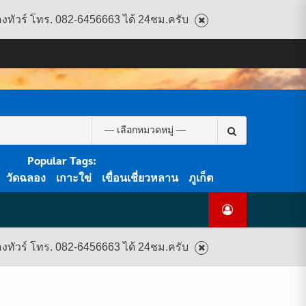
องทัวร์ โทร. 082-6456663 ได้ 24ชม.ครับ
CART
CHECKOUT
CONTACT
HOME
MY
PRIVACY
TERMS
WISHLIST
ดู
บทความ
ยินดี
เกี่ยว
แพ็คเกจ
US
ACCOUNT
POLICY
AND
แพ็คเกจ
ต้อนรับ
กับ
ทัวร์
CONDITIONS
ทัวร์
สู่
เรา
ทั้งหมด
ทั้งหมด
ไทย
ท็อป
Search
ทัวร์
for:
Popular Tags:
วัดฉลอง
เกาะใข่
เขื่อนเชี่ยวหลาน
ภูเก็ต
องทัวร์ โทร. 082-6456663 ได้ 24ชม.ครับ