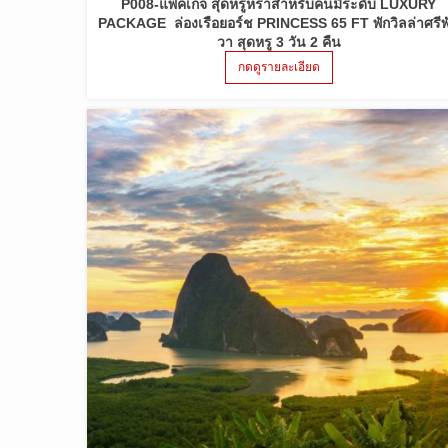
P008-แพ็คเก็จ สุดหรูหราสำหรับคนมีระดับ LUXURY
PACKAGE ล่องเรือยอร์ช PRINCESS 65 FT พักวิลล่าศรีพ
วา สุดหรู 3 วัน 2 คืน
กดดูรายละเอียด