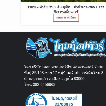
P028 – ทัวร์ 3 วัน 2 คืน ภูเก็ต + ดำน้ำเกาะรอก + อ่าว
พังงา+เสม็ดนางชี
กดดูรายละเอียด
โดย บริษัท เดอะ มาสเตอร์พีช แอดเวนเจอร์ จำกัด
ที่อยู่ 35/198 ซอย 17 หมู่บ้านเจ้าฟ้าการ์เด้นโฮม 3,
ตำบลเกาะแก้ว อ.เมือง จ.ภูเก็ต 83000
โทร. 082-6456663