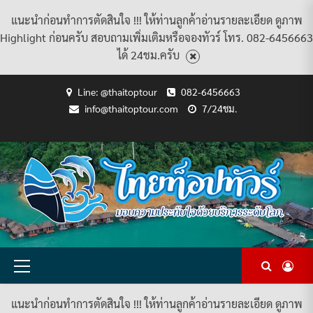
แนะนำก่อนทำการตัดสินใจ !!! ให้ท่านลูกค้าอ่านรายละเอียด ดูภาพ
Highlight ก่อนครับ สอบถามเพิ่มเติมหรือจองทัวร์ โทร. 082-6456663
ได้ 24ชม.ครับ
Skip
Line: @thaitoptour
082-6456663
to
info@thaitoptour.com
7/24ชม.
content
CART
CHECKOUT
CONTACT
HOME
MY
PRIVACY
TERMS
WISHLIST
ดู
บทความ
ยินดี
เกี่ยว
แพ็คเกจ
US
ACCOUNT
POLICY
AND
แพ็คเกจ
ต้อนรับ
กับ
ทัวร์
CONDITIONS
ทัวร์
สู่
เรา
ทั้งหมด
ทั้งหมด
ไทย
ท็อป
ทัวร์
Primary
Menu
แนะนำก่อนทำการตัดสินใจ !!! ให้ท่านลูกค้าอ่านรายละเอียด ดูภาพ