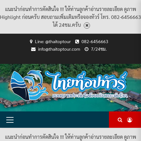
แนะนำก่อนทำการตัดสินใจ !!! ให้ท่านลูกค้าอ่านรายละเอียด ดูภาพ
Highlight ก่อนครับ สอบถามเพิ่มเติมหรือจองทัวร์ โทร. 082-6456663
ได้ 24ชม.ครับ
Skip
Line: @thaitoptour
082-6456663
to
info@thaitoptour.com
7/24ชม.
content
CART
CHECKOUT
CONTACT
HOME
MY
PRIVACY
TERMS
WISHLIST
ดู
บทความ
ยินดี
เกี่ยว
แพ็คเกจ
US
ACCOUNT
POLICY
AND
แพ็คเกจ
ต้อนรับ
กับ
ทัวร์
CONDITIONS
ทัวร์
สู่
เรา
ทั้งหมด
ทั้งหมด
ไทย
ท็อป
ทัวร์
Primary
Menu
แนะนำก่อนทำการตัดสินใจ !!! ให้ท่านลูกค้าอ่านรายละเอียด ดูภาพ