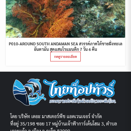
P010-AROUND SOUTH ANDAMAN SEA สวรรค์ภาคใต้ชายฝั่งทะเล
อันดามัน สุดแสนโรแมนติก 7 วัน 6 คืน
กดดูรายละเอียด
โดย บริษัท เดอะ มาสเตอร์พีช แอดเวนเจอร์ จำกัด
ที่อยู่ 35/198 ซอย 17 หมู่บ้านเจ้าฟ้าการ์เด้นโฮม 3, ตำบล
เกาะแก้ว อ.เมือง จ.ภูเก็ต 83000