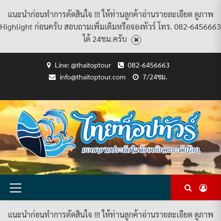
แนะนำก่อนทำการตัดสินใจ !!! ให้ท่านลูกค้าอ่านรายละเอียด ดูภาพ
Highlight ก่อนครับ สอบถามเพิ่มเติมหรือจองทัวร์ โทร. 082-6456663
ได้ 24ชม.ครับ
Skip
Line: @thaitoptour
082-6456663
to
info@thaitoptour.com
7/24ชม.
content
CART
CHECKOUT
CONTACT
HOME
MY
PRIVACY
TERMS
WISHLIST
ดู
บทความ
ยินดี
เกี่ยว
แพ็คเกจ
US
ACCOUNT
POLICY
AND
แพ็คเกจ
ต้อนรับ
กับ
ทัวร์
CONDITIONS
ทัวร์
สู่
เรา
ทั้งหมด
ทั้งหมด
ไทย
ท็อป
ทัวร์
Primary
Menu
แนะนำก่อนทำการตัดสินใจ !!! ให้ท่านลูกค้าอ่านรายละเอียด ดูภาพ