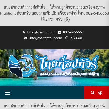
แนะนำก่อนทำการตัดสินใจ !!! ให้ท่านลูกค้าอ่านรายละเอียด ดูภาพ
Highlight ก่อนครับ สอบถามเพิ่มเติมหรือจองทัวร์ โทร. 082-6456663
ได้ 24ชม.ครับ
Skip
Line: @thaitoptour
082-6456663
to
info@thaitoptour.com
7/24ชม.
content
CART
CHECKOUT
CONTACT
HOME
MY
PRIVACY
TERMS
WISHLIST
ดู
บทความ
ยินดี
เกี่ยว
แพ็คเกจ
US
ACCOUNT
POLICY
AND
แพ็คเกจ
ต้อนรับ
กับ
ทัวร์
CONDITIONS
ทัวร์
สู่
เรา
ทั้งหมด
ทั้งหมด
ไทย
ท็อป
ทัวร์
Primary
Menu
แนะนำก่อนทำการตัดสินใจ !!! ให้ท่านลูกค้าอ่านรายละเอียด ดูภาพ