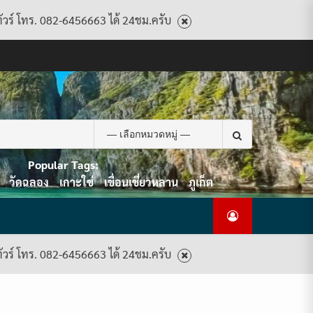
ทัวร์ โทร. 082-6456663 ได้ 24ชม.ครับ
CART
CHECKOUT
CONTACT
HOME
MY
PRIVACY
TERMS
WISHLIST
ดู
บทความ
ยินดี
เกี่ยว
แพ็คเกจ
US
ACCOUNT
POLICY
AND
แพ็คเกจ
ต้อนรับ
กับ
ทัวร์
CONDITIONS
ทัวร์
สู่
เรา
ทั้งหมด
ทั้งหมด
ไทย
ท็อป
Search
ทัวร์
for:
Popular Tags:
วัดฉลอง
เกาะใข่
เขื่อนเชี่ยวหลาน
ภูเก็ต
ทัวร์ โทร. 082-6456663 ได้ 24ชม.ครับ