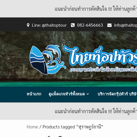
แนะนำก่อนทำการตัดสินใจ !!! ให้ท่านลูกค
Skip
Line: @thaitoptour
082-6456663
info@thaito
to
content
หน้าแรก
ดูแพ็คเกจทัวร์ทั้งหมด
บริการจัดกรุ้ปทัวร์ บร
แนะนำก่อนทำการตัดสินใจ !!! ให้ท่านลูกค
Home
/ Products tagged “สุราษฎร์ธานี”