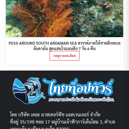
P010-AROUND SOUTH ANDAMAN SEA สวรรค์ภาคใต้ชายฝั่งทะเล
อันดามัน สุดแสนโรแมนติก 7 วัน 6 คืน
กดดูรายละเอียด
โดย บริษัท เดอะ มาสเตอร์พีช แอดเวนเจอร์ จำกัด
ที่อยู่ 35/198 ซอย 17 หมู่บ้านเจ้าฟ้าการ์เด้นโฮม 3, ตำบล
เกาะแก้ว อ.เมือง จ.ภูเก็ต 83000