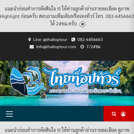
แนะนำก่อนทำการตัดสินใจ !!! ให้ท่านลูกค้าอ่านรายละเอียด ดูภาพ
Highlight ก่อนครับ สอบถามเพิ่มเติมหรือจองทัวร์ โทร. 082-6456663
ได้ 24ชม.ครับ
Skip
Line: @thaitoptour
082-6456663
to
info@thaitoptour.com
7/24ชม.
content
CART
CHECKOUT
CONTACT
HOME
MY
PRIVACY
TERMS
WISHLIST
ดู
บทความ
ยินดี
เกี่ยว
แพ็คเกจ
US
ACCOUNT
POLICY
AND
แพ็คเกจ
ต้อนรับ
กับ
ทัวร์
CONDITIONS
ทัวร์
สู่
เรา
ทั้งหมด
ทั้งหมด
ไทย
ท็อป
ทัวร์
Primary
Menu
แนะนำก่อนทำการตัดสินใจ !!! ให้ท่านลูกค้าอ่านรายละเอียด ดูภาพ