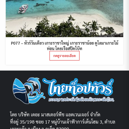
P077 – ทัวร์วันเดียว เกาะราชาใหญ่ เกาะราชาน้อย ดูโลมาเกาะไม้
ท่อน โดยเรือสปีดโบ๊ท
กดดูรายละเอียด
โดย บริษัท เดอะ มาสเตอร์พีช แอดเวนเจอร์ จำกัด
ที่อยู่ 35/198 ซอย 17 หมู่บ้านเจ้าฟ้าการ์เด้นโฮม 3, ตำบล
เกาะแก้ว อ.เมือง จ.ภูเก็ต 83000