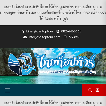
แนะนำก่อนทำการตัดสินใจ !!! ให้ท่านลูกค้าอ่านรายละเอียด ดูภาพ
Highlight ก่อนครับ สอบถามเพิ่มเติมหรือจองทัวร์ โทร. 082-6456663
ได้ 24ชม.ครับ
Skip
Line: @thaitoptour
082-6456663
to
info@thaitoptour.com
7/24ชม.
content
CART
CHECKOUT
CONTACT
HOME
MY
PRIVACY
TERMS
WISHLIST
ดู
บทความ
ยินดี
เกี่ยว
แพ็คเกจ
US
ACCOUNT
POLICY
AND
แพ็คเกจ
ต้อนรับ
กับ
ทัวร์
CONDITIONS
ทัวร์
สู่
เรา
ทั้งหมด
ทั้งหมด
ไทย
ท็อป
ทัวร์
Primary
Menu
แนะนำก่อนทำการตัดสินใจ !!! ให้ท่านลูกค้าอ่านรายละเอียด ดูภาพ