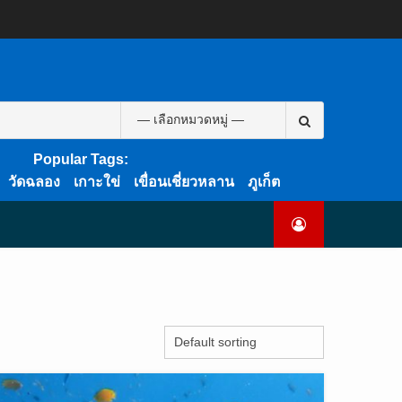
CART
CHECKOUT
CONTACT
HOME
MY
PRIVACY
TERMS
WISHLIST
ดู
บทความ
ยินดี
เกี่ยว
แพ็คเกจ
US
ACCOUNT
POLICY
AND
แพ็คเกจ
ต้อนรับ
กับ
ทัวร์
CONDITIONS
ทัวร์
สู่
เรา
ทั้งหมด
ทั้งหมด
ไทย
ท็อป
Search
ทัวร์
for:
Popular Tags:
วัดฉลอง
เกาะใข่
เขื่อนเชี่ยวหลาน
ภูเก็ต