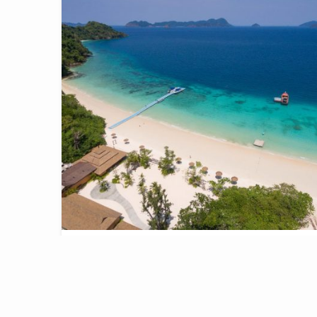
P046-ทัวร์ 3 วัน 2คืน นอนเกาะนาวโอพี 2 คืน + เที่ยวหมู
เกาะหัวใจมรกต (3เกาะ) + หมู่เกาะนาวโอพี (3เกาะ) ห้องพ
แบบวิลล่า
กดดูรายละเอียด