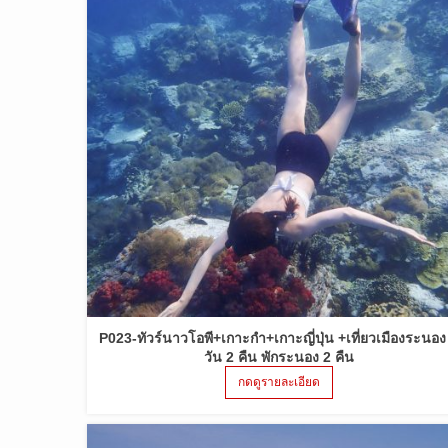
P023-ทัวร์นาวโอพี+เกาะกำ+เกาะญี่ปุ่น +เที่ยวเมืองระนอง
วัน 2 คืน พักระนอง 2 คืน
กดดูรายละเอียด