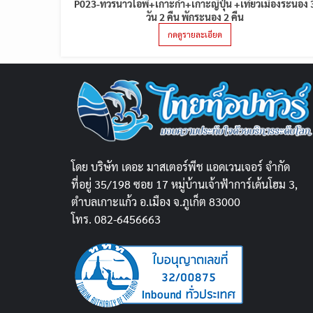
P023-ทัวร์นาวโอพี+เกาะกำ+เกาะญี่ปุ่น +เที่ยวเมืองระนอง 
วัน 2 คืน พักระนอง 2 คืน
กดดูรายละเอียด
โดย บริษัท เดอะ มาสเตอร์พีช แอดเวนเจอร์ จำกัด
ที่อยู่ 35/198 ซอย 17 หมู่บ้านเจ้าฟ้าการ์เด้นโฮม 3,
ตำบลเกาะแก้ว อ.เมือง จ.ภูเก็ต 83000
โทร. 082-6456663