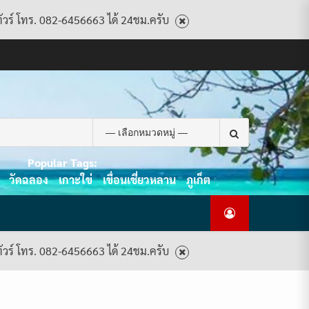
ทัวร์ โทร. 082-6456663 ได้ 24ชม.ครับ
CART
CHECKOUT
CONTACT
HOME
MY
PRIVACY
TERMS
WISHLIST
ดู
บทความ
ยินดี
เกี่ยว
แพ็คเกจ
US
ACCOUNT
POLICY
AND
แพ็คเกจ
ต้อนรับ
กับ
ทัวร์
CONDITIONS
ทัวร์
สู่
เรา
ทั้งหมด
ทั้งหมด
ไทย
ท็อป
Search
ทัวร์
for:
Popular Tags:
วัดฉลอง
เกาะใข่
เขื่อนเชี่ยวหลาน
ภูเก็ต
ทัวร์ โทร. 082-6456663 ได้ 24ชม.ครับ