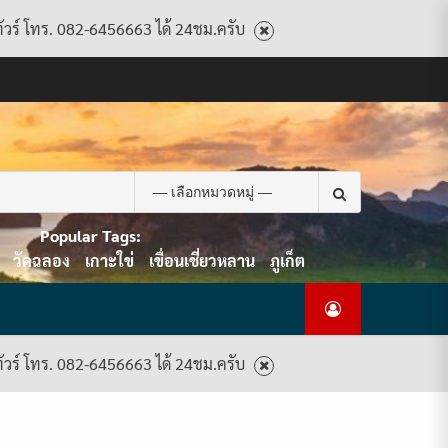
ทัวร์ โทร. 082-6456663 ได้ 24ชม.ครับ
CART
CHECKOUT
CONTACT
HOME
MY
PRIVACY
TERMS
WISHLIST
ดู
บทความ
ยินดี
เกี่ยว
แพ็คเกจ
US
ACCOUNT
POLICY
AND
แพ็คเกจ
ต้อนรับ
กับ
ทัวร์
CONDITIONS
ทัวร์
สู่
เรา
ทั้งหมด
ทั้งหมด
ไทย
ท็อป
Search
ทัวร์
for:
Popular Tags:
วัดฉลอง
เกาะใข่
เขื่อนเชี่ยวหลาน
ภูเก็ต
ทัวร์ โทร. 082-6456663 ได้ 24ชม.ครับ