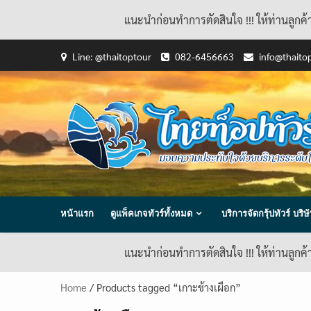
แนะนำก่อนทำการตัดสินใจ !!! ให้ท่านลูกค
Skip
Line: @thaitoptour
082-6456663
info@thaito
to
content
หน้าแรก
ดูแพ็คเกจทัวร์ทั้งหมด
บริการจัดกรุ้ปทัวร์ บร
แนะนำก่อนทำการตัดสินใจ !!! ให้ท่านลูกค
Home
/ Products tagged “เกาะช้างเผือก”