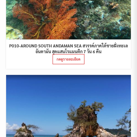
P010-AROUND SOUTH ANDAMAN SEA สวรรค์ภาคใต้ชายฝั่งทะเล
อันดามัน สุดแสนโรแมนติก 7 วัน 6 คืน
กดดูรายละเอียด