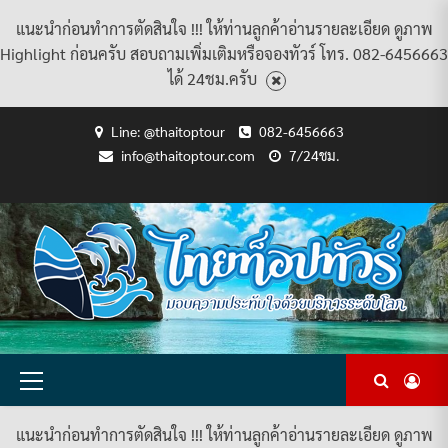
แนะนำก่อนทำการตัดสินใจ !!! ให้ท่านลูกค้าอ่านรายละเอียด ดูภาพ
Highlight ก่อนครับ สอบถามเพิ่มเติมหรือจองทัวร์ โทร. 082-6456663
ได้ 24ชม.ครับ
Skip
Line: @thaitoptour
082-6456663
to
info@thaitoptour.com
7/24ชม.
content
CART
CHECKOUT
CONTACT
HOME
MY
PRIVACY
TERMS
WISHLIST
ดู
บทความ
ยินดี
เกี่ยว
แพ็คเกจ
US
ACCOUNT
POLICY
AND
แพ็คเกจ
ต้อนรับ
กับ
ทัวร์
CONDITIONS
ทัวร์
สู่
เรา
ทั้งหมด
ทั้งหมด
ไทย
ท็อป
ทัวร์
Primary
Menu
แนะนำก่อนทำการตัดสินใจ !!! ให้ท่านลูกค้าอ่านรายละเอียด ดูภาพ