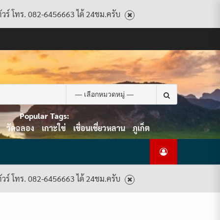
ทัวร์ โทร. 082-6456663 ได้ 24ชม.ครับ
CART
CHECKOUT
CONTACT
HOME
MY
PRIVACY
TERMS
WISHLIST
ดู
บทความ
ยินดี
เกี่ยว
แพ็คเกจ
US
ACCOUNT
POLICY
AND
แพ็คเกจ
ต้อนรับ
กับ
ทัวร์
CONDITIONS
ทัวร์
สู่
เรา
ทั้งหมด
ทั้งหมด
ไทย
ท็อป
Search
ทัวร์
for:
Popular Tags:
วัดฉลอง
เกาะใข่
เขื่อนเชี่ยวหลาน
ภูเก็ต
ทัวร์ โทร. 082-6456663 ได้ 24ชม.ครับ