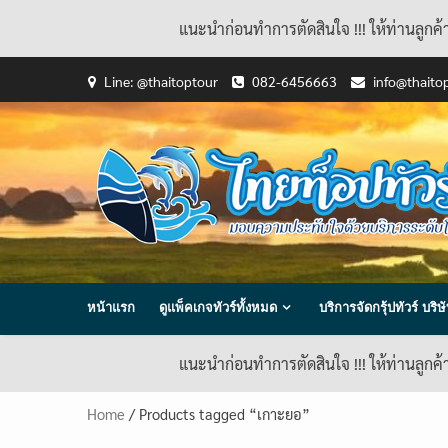
แนะนำก่อนทำการตัดสินใจ !!! ให้ท่านลูกค
Skip
Line: @thaitoptour
082-6456663
info@thaito
to
content
หน้าแรก
ดูแพ็คเกจทัวร์ทั้งหมด
บริการจัดกรุ้ปทัวร์ บร
แนะนำก่อนทำการตัดสินใจ !!! ให้ท่านลูกค
Home
/ Products tagged “เกาะยอ”