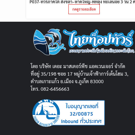
P037-ทัวร์ภาคใต้ สงขลา–หาดใหญ่-พัทลุง ทะเลน้อย 3 วัน 2 ค
กดดูรายละเอียด
โดย บริษัท เดอะ มาสเตอร์พีช แอดเวนเจอร์ จำกัด
ที่อยู่ 35/198 ซอย 17 หมู่บ้านเจ้าฟ้าการ์เด้นโฮม 3,
ตำบลเกาะแก้ว อ.เมือง จ.ภูเก็ต 83000
โทร. 082-6456663