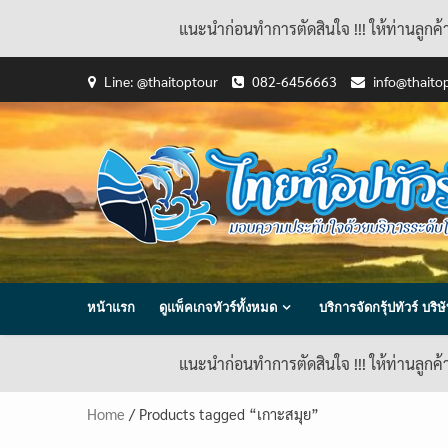
แนะนำก่อนทำการตัดสินใจ !!! ให้ท่านลูกค
Skip
Line: @thaitoptour
082-6456663
info@thaito
to
content
หน้าแรก
ดูแพ็คเกจทัวร์ทั้งหมด
บริการจัดกรุ้ปทัวร์ บร
แนะนำก่อนทำการตัดสินใจ !!! ให้ท่านลูกค
Home
/ Products tagged “เกาะสมุย”