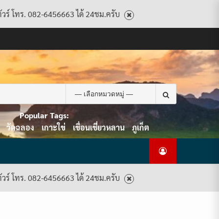
ทัวร์ โทร. 082-6456663 ได้ 24ชม.ครับ
CART
CHECKOUT
CONTACT
HOME
MY
PRIVACY
TERMS
WISHLIST
ดู
บทความ
ยินดี
เกี่ยว
แพ็คเกจ
US
ACCOUNT
POLICY
AND
แพ็คเกจ
ต้อนรับ
กับ
ทัวร์
CONDITIONS
ทัวร์
สู่
เรา
ทั้งหมด
ทั้งหมด
ไทย
ท็อป
Search
ทัวร์
for:
Popular Tags:
วัดฉลอง
เกาะใข่
เขื่อนเชี่ยวหลาน
ภูเก็ต
ทัวร์ โทร. 082-6456663 ได้ 24ชม.ครับ