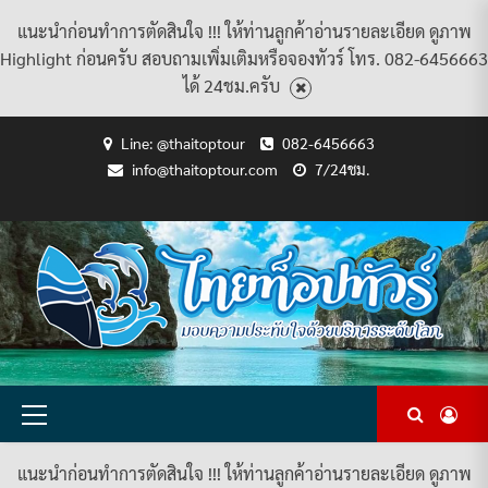
แนะนำก่อนทำการตัดสินใจ !!! ให้ท่านลูกค้าอ่านรายละเอียด ดูภาพ
Highlight ก่อนครับ สอบถามเพิ่มเติมหรือจองทัวร์ โทร. 082-6456663
ได้ 24ชม.ครับ
Skip
Line: @thaitoptour
082-6456663
to
info@thaitoptour.com
7/24ชม.
content
CART
CHECKOUT
CONTACT
HOME
MY
PRIVACY
TERMS
WISHLIST
ดู
บทความ
ยินดี
เกี่ยว
แพ็คเกจ
US
ACCOUNT
POLICY
AND
แพ็คเกจ
ต้อนรับ
กับ
ทัวร์
CONDITIONS
ทัวร์
สู่
เรา
ทั้งหมด
ทั้งหมด
ไทย
ท็อป
ทัวร์
Primary
Menu
แนะนำก่อนทำการตัดสินใจ !!! ให้ท่านลูกค้าอ่านรายละเอียด ดูภาพ