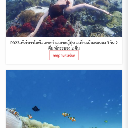
P023-ทัวร์นาวโอพี+เกาะกำ+เกาะญี่ปุ่น +เที่ยวเมืองระนอง 3 วัน 2
คืน พักระนอง 2 คืน
กดดูรายละเอียด