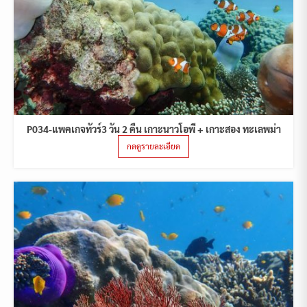
P034-แพคเกจทัวร์3 วัน 2 คืน เกาะนาวโอพี + เกาะสอง ทะเลพม่า
กดดูรายละเอียด