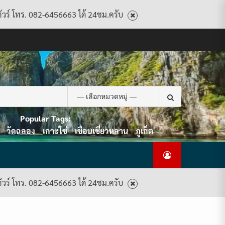
ทัวร์ โทร. 082-6456663 ได้ 24ชม.ครับ
CART
CHECKOUT
CONTACT
HOME
MY
PRIVACY
TERMS
WISHLIST
ดู
บทความ
ยินดี
เกี่ยว
แพ็คเกจ
US
ACCOUNT
POLICY
AND
แพ็คเกจ
ต้อนรับ
กับ
ทัวร์
CONDITIONS
ทัวร์
สู่
เรา
ทั้งหมด
ทั้งหมด
ไทย
ท็อป
Search
ทัวร์
for:
Popular Tags:
วัดฉลอง
เกาะใข่
เขื่อนเชี่ยวหลาน
ภูเก็ต
ทัวร์ โทร. 082-6456663 ได้ 24ชม.ครับ