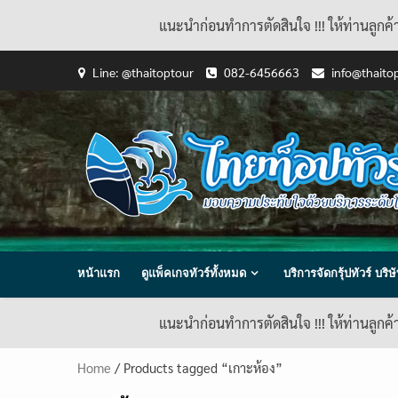
แนะนำก่อนทำการตัดสินใจ !!! ให้ท่านลูกค
Skip
Line: @thaitoptour
082-6456663
info@thaito
to
content
หน้าแรก
ดูแพ็คเกจทัวร์ทั้งหมด
บริการจัดกรุ้ปทัวร์ บร
แนะนำก่อนทำการตัดสินใจ !!! ให้ท่านลูกค
Home
/ Products tagged “เกาะห้อง”