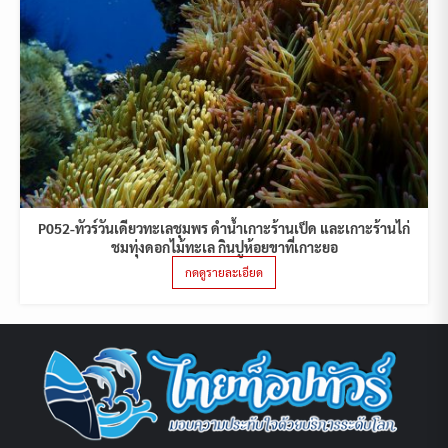
P052-ทัวร์วันเดียวทะเลชุมพร ดำน้ำเกาะร้านเป็ด และเกาะร้านไก่
ชมทุ่งดอกไม้ทะเล กินปูห้อยขาที่เกาะยอ
กดดูรายละเอียด