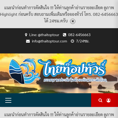
แนะนำก่อนทำการตัดสินใจ !!! ให้ท่านลูกค้าอ่านรายละเอียด ดูภาพ
Highlight ก่อนครับ สอบถามเพิ่มเติมหรือจองทัวร์ โทร. 082-6456663
ได้ 24ชม.ครับ
Skip
Line: @thaitoptour
082-6456663
to
info@thaitoptour.com
7/24ชม.
content
CART
CHECKOUT
CONTACT
HOME
MY
PRIVACY
TERMS
WISHLIST
ดู
บทความ
ยินดี
เกี่ยว
แพ็คเกจ
US
ACCOUNT
POLICY
AND
แพ็คเกจ
ต้อนรับ
กับ
ทัวร์
CONDITIONS
ทัวร์
สู่
เรา
ทั้งหมด
ทั้งหมด
ไทย
ท็อป
ทัวร์
Primary
Menu
แนะนำก่อนทำการตัดสินใจ !!! ให้ท่านลูกค้าอ่านรายละเอียด ดูภาพ