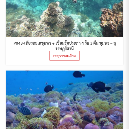
P043-เที่ยวทะเลชุมพร + เขื่อนรัชประภา 4 วัน 3 คืน ชุมพร – สุ
ราษฏร์ธานี
กดดูรายละเอียด