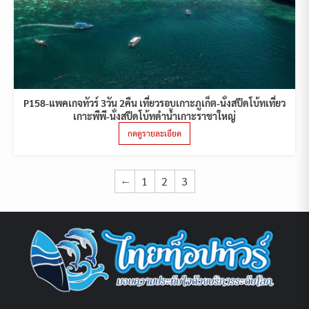
P158-แพคเกจทัวร์ 3วัน 2คืน เที่ยวรอบเกาะภูเก็ต-นั่งสปีดโบ้ทเที่ยว
เกาะพีพี-นั่งสปีดโบ้ทดำน้ำเกาะราชาใหญ่
กดดูรายละเอียด
←
1
2
3