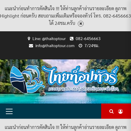
แนะนำก่อนทำการตัดสินใจ !!! ให้ท่านลูกค้าอ่านรายละเอียด ดูภาพ
Highlight ก่อนครับ สอบถามเพิ่มเติมหรือจองทัวร์ โทร. 082-6456663
ได้ 24ชม.ครับ
Skip
Line: @thaitoptour
082-6456663
to
info@thaitoptour.com
7/24ชม.
content
CART
CHECKOUT
CONTACT
HOME
MY
PRIVACY
TERMS
WISHLIST
ดู
บทความ
ยินดี
เกี่ยว
แพ็คเกจ
US
ACCOUNT
POLICY
AND
แพ็คเกจ
ต้อนรับ
กับ
ทัวร์
CONDITIONS
ทัวร์
สู่
เรา
ทั้งหมด
ทั้งหมด
ไทย
ท็อป
ทัวร์
Primary
Menu
แนะนำก่อนทำการตัดสินใจ !!! ให้ท่านลูกค้าอ่านรายละเอียด ดูภาพ