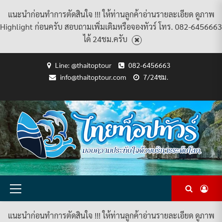
แนะนำก่อนทำการตัดสินใจ !!! ให้ท่านลูกค้าอ่านรายละเอียด ดูภาพ
Highlight ก่อนครับ สอบถามเพิ่มเติมหรือจองทัวร์ โทร. 082-6456663
ได้ 24ชม.ครับ
Skip
Line: @thaitoptour
082-6456663
to
info@thaitoptour.com
7/24ชม.
content
CART
CHECKOUT
CONTACT
HOME
MY
PRIVACY
TERMS
WISHLIST
ดู
บทความ
ยินดี
เกี่ยว
แพ็คเกจ
US
ACCOUNT
POLICY
AND
แพ็คเกจ
ต้อนรับ
กับ
ทัวร์
CONDITIONS
ทัวร์
สู่
เรา
ทั้งหมด
ทั้งหมด
ไทย
ท็อป
ทัวร์
Primary
Menu
แนะนำก่อนทำการตัดสินใจ !!! ให้ท่านลูกค้าอ่านรายละเอียด ดูภาพ