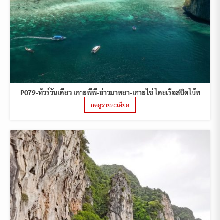
P079-ทัวร์วันเดียว เกาะพีพี-อ่าวมาหยา-เกาะไข่ โดยเรือสปีดโบ๊ท
กดดูรายละเอียด