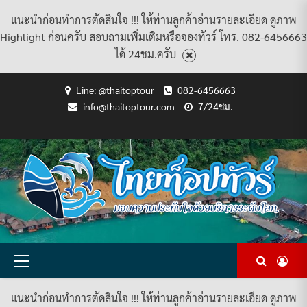
แนะนำก่อนทำการตัดสินใจ !!! ให้ท่านลูกค้าอ่านรายละเอียด ดูภาพ
Highlight ก่อนครับ สอบถามเพิ่มเติมหรือจองทัวร์ โทร. 082-6456663
ได้ 24ชม.ครับ
Skip
Line: @thaitoptour
082-6456663
to
info@thaitoptour.com
7/24ชม.
content
CART
CHECKOUT
CONTACT
HOME
MY
PRIVACY
TERMS
WISHLIST
ดู
บทความ
ยินดี
เกี่ยว
แพ็คเกจ
US
ACCOUNT
POLICY
AND
แพ็คเกจ
ต้อนรับ
กับ
ทัวร์
CONDITIONS
ทัวร์
สู่
เรา
ทั้งหมด
ทั้งหมด
ไทย
ท็อป
ทัวร์
Primary
Menu
แนะนำก่อนทำการตัดสินใจ !!! ให้ท่านลูกค้าอ่านรายละเอียด ดูภาพ