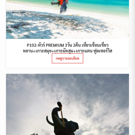
P102-ทัวร์ PREMIUM 3วัน 2คืน เที่ยวเขื่อนเชี่ยว
หลาน+เกาะสมุย+เกาะมัดสุม+เกาะแตน ฟูลเซอร์วิส
กดดูรายละเอียด