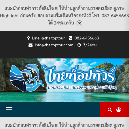
แนะนำก่อนทำการตัดสินใจ !!! ให้ท่านลูกค้าอ่านรายละเอียด ดูภาพ
Highlight ก่อนครับ สอบถามเพิ่มเติมหรือจองทัวร์ โทร. 082-6456663
ได้ 24ชม.ครับ
Skip
Line: @thaitoptour
082-6456663
to
info@thaitoptour.com
7/24ชม.
content
CART
CHECKOUT
CONTACT
HOME
MY
PRIVACY
TERMS
WISHLIST
ดู
บทความ
ยินดี
เกี่ยว
แพ็คเกจ
US
ACCOUNT
POLICY
AND
แพ็คเกจ
ต้อนรับ
กับ
ทัวร์
CONDITIONS
ทัวร์
สู่
เรา
ทั้งหมด
ทั้งหมด
ไทย
ท็อป
ทัวร์
Primary
Menu
แนะนำก่อนทำการตัดสินใจ !!! ให้ท่านลูกค้าอ่านรายละเอียด ดูภาพ