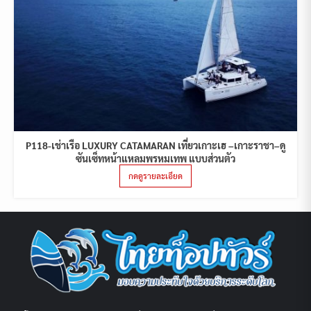
P118-เช่าเรือ LUXURY CATAMARAN เที่ยวเกาะเฮ –เกาะราชา–ดู
ซันเซ็ทหน้าแหลมพรหมเทพ แบบส่วนตัว
กดดูรายละเอียด