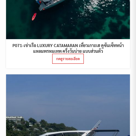
P071-เช่าเรือ LUXURY CATAMARAN เที่ยวเกาะเฮ ดูซันเซ็ทหน้า
แหลมพรหมเทพ ครึ่งวันบ่าย แบบส่วนตัว
กดดูรายละเอียด