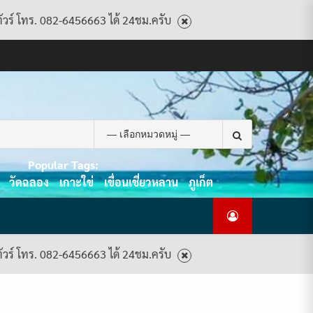
ทัวร์ โทร. 082-6456663 ได้ 24ชม.ครับ
CART
CHECKOUT
CONTACT
HOME
MY
PRIVACY
TERMS
WISHLIST
ดู
บทความ
ยินดี
เกี่ยว
แพ็คเกจ
US
ACCOUNT
POLICY
AND
แพ็คเกจ
ต้อนรับ
กับ
ทัวร์
CONDITIONS
ทัวร์
สู่
เรา
ทั้งหมด
ทั้งหมด
ไทย
ท็อป
Search
ทัวร์
for:
Popular Tags:
วัดฉลอง
เกาะใข่
เขื่อนเชี่ยวหลาน
ภูเก็ต
ทัวร์ โทร. 082-6456663 ได้ 24ชม.ครับ