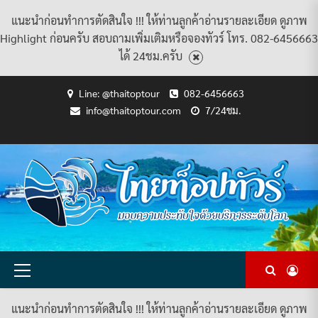
แนะนำก่อนทำการตัดสินใจ !!! ให้ท่านลูกค้าอ่านรายละเอียด ดูภาพ
Highlight ก่อนครับ สอบถามเพิ่มเติมหรือจองทัวร์ โทร. 082-6456663
ได้ 24ชม.ครับ
Skip
Line: @thaitoptour
082-6456663
to
info@thaitoptour.com
7/24ชม.
content
CART
CHECKOUT
CONTACT
HOME
MY
PRIVACY
TERMS
WISHLIST
ดู
บทความ
ยินดี
เกี่ยว
แพ็คเกจ
US
ACCOUNT
POLICY
AND
แพ็คเกจ
ต้อนรับ
กับ
ทัวร์
CONDITIONS
ทัวร์
สู่
เรา
ทั้งหมด
ทั้งหมด
ไทย
ท็อป
ทัวร์
Primary
Menu
แนะนำก่อนทำการตัดสินใจ !!! ให้ท่านลูกค้าอ่านรายละเอียด ดูภาพ