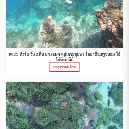
P021-ทัวร์ 3 วัน 2 คืน UNSEEN หมู่เกาะชุมพร-โลมาสีชมพูขนอม-ไอ้
ไข่วัดเจดีย์
กดดูรายละเอียด