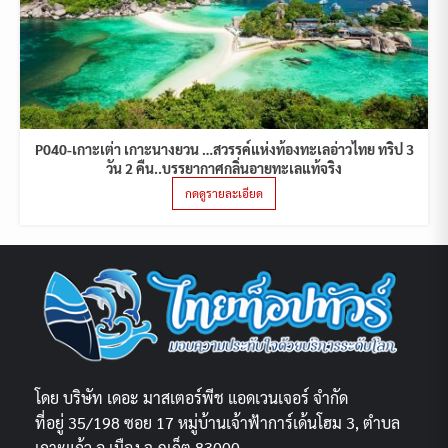
P040-เกาะเต่า เกาะนางยวน …สวรรค์แห่งท้องทะเลอ่าวไทย ทริป 3
วัน 2 คืน..บรรยากาศกลิ่นอายทะเลแท้จริง
กดดูรายละเอียด
โดย บริษัท เดอะ มาสเตอร์พีช แอดเวนเจอร์ จำกัด
ที่อยู่ 35/198 ซอย 17 หมู่บ้านเจ้าฟ้าการ์เด้นโฮม 3, ตำบล
เกาะแก้ว อ.เมือง จ.ภูเก็ต 83000