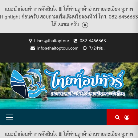
แนะนำก่อนทำการตัดสินใจ !!! ให้ท่านลูกค้าอ่านรายละเอียด ดูภาพ
Highlight ก่อนครับ สอบถามเพิ่มเติมหรือจองทัวร์ โทร. 082-6456663
ได้ 24ชม.ครับ
Skip
Line: @thaitoptour
082-6456663
to
info@thaitoptour.com
7/24ชม.
content
CART
CHECKOUT
CONTACT
HOME
MY
PRIVACY
TERMS
WISHLIST
ดู
บทความ
ยินดี
เกี่ยว
แพ็คเกจ
US
ACCOUNT
POLICY
AND
แพ็คเกจ
ต้อนรับ
กับ
ทัวร์
CONDITIONS
ทัวร์
สู่
เรา
ทั้งหมด
ทั้งหมด
ไทย
ท็อป
ทัวร์
Primary
Menu
แนะนำก่อนทำการตัดสินใจ !!! ให้ท่านลูกค้าอ่านรายละเอียด ดูภาพ