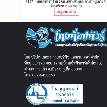
P157-แพคเกจทัวร์ 4วัน 3คืน เที่ยวเขาหลัก-ดำน้ำหมู่เกาะสิม
ลัน-เที่ยวรอบเกาะภูเก็ต
กดดูรายละเอียด
โดย บริษัท เดอะ มาสเตอร์พีช แอดเวนเจอร์ จำกัด
ที่อยู่ 35/198 ซอย 17 หมู่บ้านเจ้าฟ้าการ์เด้นโฮม 3,
ตำบลเกาะแก้ว อ.เมือง จ.ภูเก็ต 83000
โทร. 082-6456663