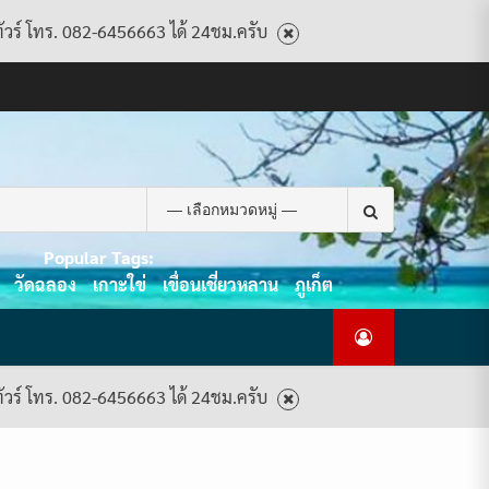
ทัวร์ โทร. 082-6456663 ได้ 24ชม.ครับ
CART
CHECKOUT
CONTACT
HOME
MY
PRIVACY
TERMS
WISHLIST
ดู
บทความ
ยินดี
เกี่ยว
แพ็คเกจ
US
ACCOUNT
POLICY
AND
แพ็คเกจ
ต้อนรับ
กับ
ทัวร์
CONDITIONS
ทัวร์
สู่
เรา
ทั้งหมด
ทั้งหมด
ไทย
ท็อป
Search
ทัวร์
for:
Popular Tags:
วัดฉลอง
เกาะใข่
เขื่อนเชี่ยวหลาน
ภูเก็ต
ทัวร์ โทร. 082-6456663 ได้ 24ชม.ครับ