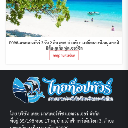
P098-แพคเกจทัวร์ 3 วัน 2 คืน อทช.อ่าวพังงา-เสม็ดนางชี-หมู่เกาะสิ
มิลัน-ภูเก็ต ฟูลเซอร์ซิส
กดดูรายละเอียด
โดย บริษัท เดอะ มาสเตอร์พีช แอดเวนเจอร์ จำกัด
ที่อยู่ 35/198 ซอย 17 หมู่บ้านเจ้าฟ้าการ์เด้นโฮม 3, ตำบล
เกาะแก้ว อ.เมือง จ.ภูเก็ต 83000