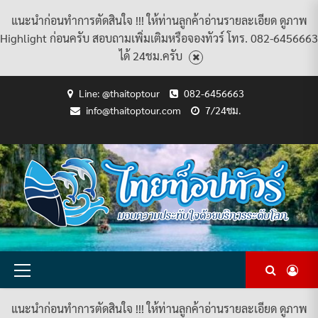
แนะนำก่อนทำการตัดสินใจ !!! ให้ท่านลูกค้าอ่านรายละเอียด ดูภาพ
Highlight ก่อนครับ สอบถามเพิ่มเติมหรือจองทัวร์ โทร. 082-6456663
ได้ 24ชม.ครับ
Skip
Line: @thaitoptour
082-6456663
to
info@thaitoptour.com
7/24ชม.
content
CART
CHECKOUT
CONTACT
HOME
MY
PRIVACY
TERMS
WISHLIST
ดู
บทความ
ยินดี
เกี่ยว
แพ็คเกจ
US
ACCOUNT
POLICY
AND
แพ็คเกจ
ต้อนรับ
กับ
ทัวร์
CONDITIONS
ทัวร์
สู่
เรา
ทั้งหมด
ทั้งหมด
ไทย
ท็อป
ทัวร์
Primary
Menu
แนะนำก่อนทำการตัดสินใจ !!! ให้ท่านลูกค้าอ่านรายละเอียด ดูภาพ